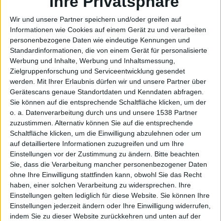
Ihre Privatsphäre
vorgestellt
Wir und unsere Partner speichern und/oder greifen auf
08.09.2022
Informationen wie Cookies auf einem Gerät zu und verarbeiten
personenbezogene Daten wie eindeutige Kennungen und
Standardinformationen, die von einem Gerät für personalisierte
Werbung und Inhalte, Werbung und Inhaltsmessung,
Zielgruppenforschung und Serviceentwicklung gesendet
werden.
Mit Ihrer Erlaubnis dürfen wir und unsere Partner über
Gerätescans genaue Standortdaten und Kenndaten abfragen.
Sie können auf die entsprechende Schaltfläche klicken, um der
o. a. Datenverarbeitung durch uns und unsere 1538 Partner
zuzustimmen. Alternativ können Sie auf die entsprechende
Schaltfläche klicken, um die Einwilligung abzulehnen oder um
auf detailliertere Informationen zuzugreifen und um Ihre
Einstellungen vor der Zustimmung zu ändern.
Bitte beachten
Sie, dass die Verarbeitung mancher personenbezogener Daten
ohne Ihre Einwilligung stattfinden kann, obwohl Sie das Recht
iPhone 14 (Plus) von Apple vorgestellt
haben, einer solchen Verarbeitung zu widersprechen. Ihre
07.09.2022
Einstellungen gelten lediglich für diese Website. Sie können Ihre
Einstellungen jederzeit ändern oder Ihre Einwilligung widerrufen,
indem Sie zu dieser Website zurückkehren und unten auf der