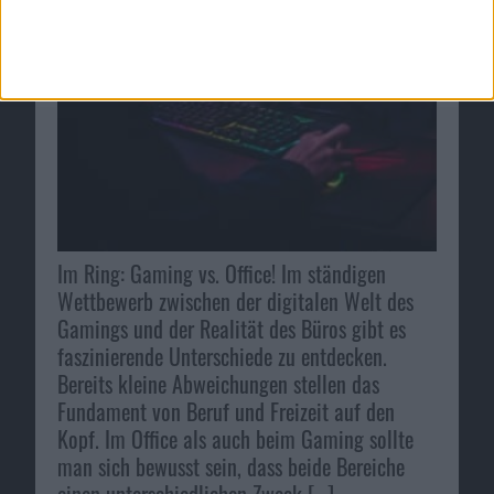
Im Ring: Gaming vs. Office! Im ständigen
Wettbewerb zwischen der digitalen Welt des
Gamings und der Realität des Büros gibt es
faszinierende Unterschiede zu entdecken.
Bereits kleine Abweichungen stellen das
Fundament von Beruf und Freizeit auf den
Kopf. Im Office als auch beim Gaming sollte
man sich bewusst sein, dass beide Bereiche
einen unterschiedlichen Zweck […]