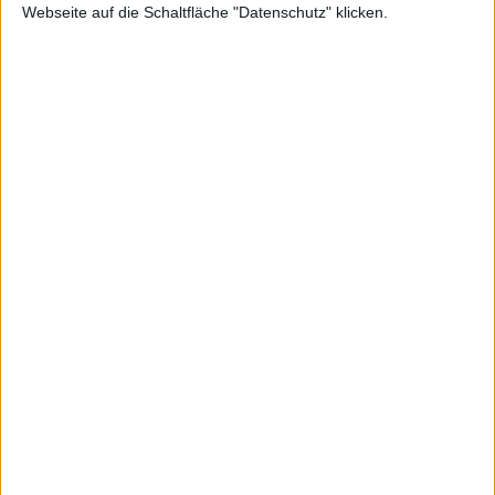
Webseite auf die Schaltfläche "Datenschutz" klicken.
Podcasts
Nachrichten
Tests
Interviews
Tipps & Tricks
Kommentare
Die Episode mit dem Gewinnspiel –
S7M #61
24.12.2021