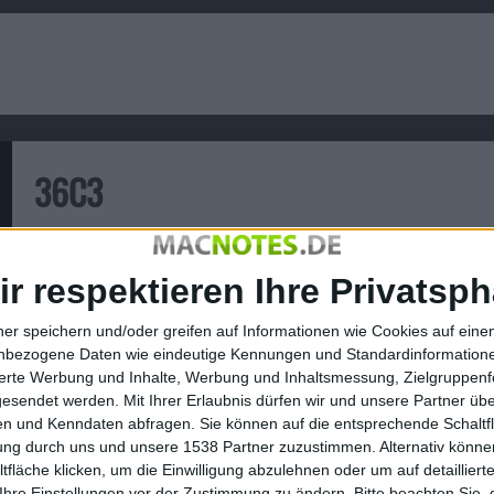
36C3
Der 36te Chaos Communication Congress findet vom 27. De
Der Schwerpunkt dieser Veranstaltung liegt auf der Vereinb
ir respektieren Ihre Privatsph
ner speichern und/oder greifen auf Informationen wie Cookies auf ein
nbezogene Daten wie eindeutige Kennungen und Standardinformatione
sierte Werbung und Inhalte, Werbung und Inhaltsmessung, Zielgruppen
gesendet werden.
Mit Ihrer Erlaubnis dürfen wir und unsere Partner ü
n und Kenndaten abfragen. Sie können auf die entsprechende Schaltfl
tung durch uns und unsere 1538 Partner zuzustimmen. Alternativ können
fläche klicken, um die Einwilligung abzulehnen oder um auf detailliert
Ihre Einstellungen vor der Zustimmung zu ändern.
Bitte beachten Sie, 