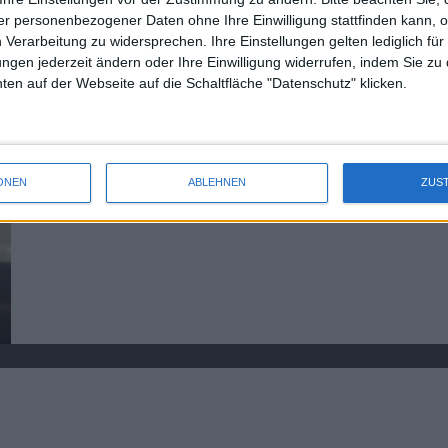
r personenbezogener Daten ohne Ihre Einwilligung stattfinden kann, 
 Verarbeitung zu widersprechen. Ihre Einstellungen gelten lediglich für
Africa-Com 2008
ungen jederzeit ändern oder Ihre Einwilligung widerrufen, indem Sie zu
en auf der Webseite auf die Schaltfläche "Datenschutz" klicken.
Die Africa-Com 2008 war eine Business-Konferenz für Mobilt
wie ZTE ausstellten.
ONEN
ABLEHNEN
ZUS