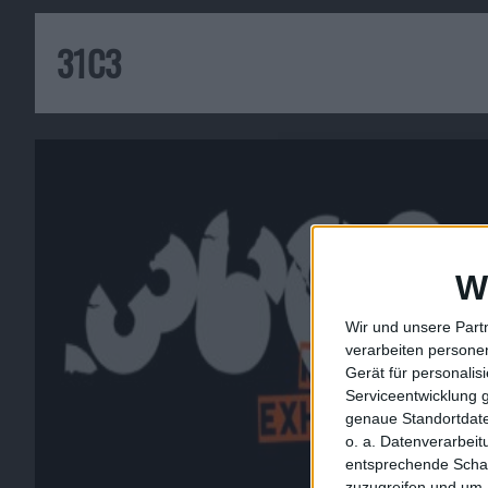
31C3
W
Wir und unsere Part
verarbeiten persone
Gerät für personali
Serviceentwicklung 
genaue Standortdate
o. a. Datenverarbei
entsprechende Schalt
zuzugreifen und um 