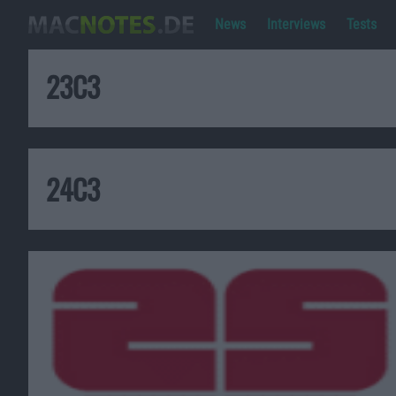
News
Interviews
Tests
23C3
24C3