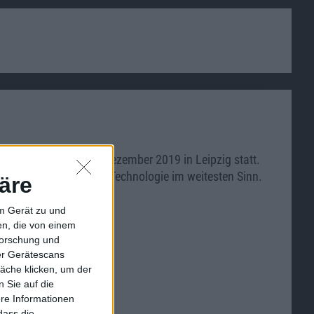
zember bis zum 30. Dezember 2019 in Leipzig statt.
arkeit von Umwelt und Technologie im weitesten Sinn.
äre
em Gerät zu und
n, die von einem
forschung und
ber Gerätescans
äche klicken, um der
 Sie auf die
ere Informationen
dass die