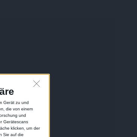
äre
em Gerät zu und
n, die von einem
forschung und
ber Gerätescans
äche klicken, um der
 Sie auf die