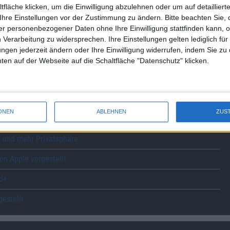
fläche klicken, um die Einwilligung abzulehnen oder um auf detailliert
Ihre Einstellungen vor der Zustimmung zu ändern.
Bitte beachten Sie, 
le veräppelt alle
r personenbezogener Daten ohne Ihre Einwilligung stattfinden kann, 
nmelden
 Verarbeitung zu widersprechen. Ihre Einstellungen gelten lediglich für
ungen jederzeit ändern oder Ihre Einwilligung widerrufen, indem Sie zu
en auf der Webseite auf die Schaltfläche "Datenschutz" klicken.
onen nicht überall
räsentiert
ONEN
ABLEHNEN
ZUS
erden besser
n und mehr Privatsphäre
n Apple vorgestellt
ud+
estellt