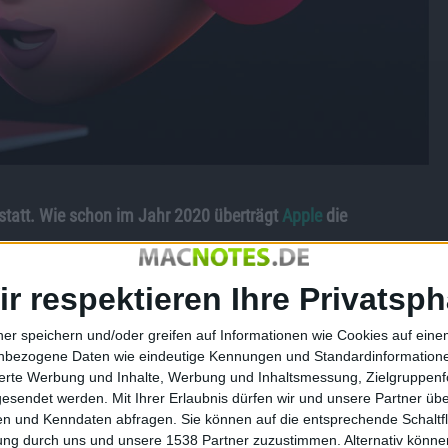
statt. Wie schon im Jahr 2020 überträgt
Apple
die
ir respektieren Ihre Privatsph
ner speichern und/oder greifen auf Informationen wie Cookies auf ein
IFA 2010
nbezogene Daten wie eindeutige Kennungen und Standardinformatione
sierte Werbung und Inhalte, Werbung und Inhaltsmessung, Zielgruppen
gesendet werden.
Mit Ihrer Erlaubnis dürfen wir und unsere Partner ü
n und Kenndaten abfragen. Sie können auf die entsprechende Schaltfl
tung durch uns und unsere 1538 Partner zuzustimmen. Alternativ können