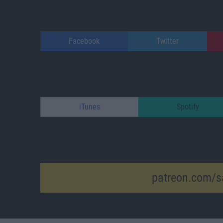
Facebook
Twitter
iTunes
Spotify
patreon.com/s