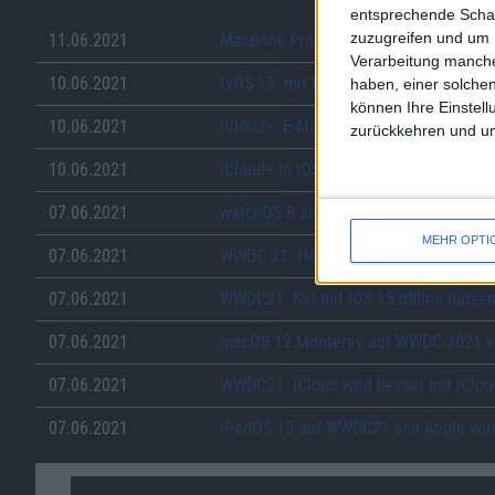
entsprechende Schalt
zuzugreifen und um 
11.06.2021
MacBook Pro M1X: Verspätungen & App
Verarbeitung manche
10.06.2021
tvOS 15: mit Face ID oder Touch ID a
haben, einer solchen
können Ihre Einstell
10.06.2021
iCloud+: E-Mails mit eigener Domain
zurückkehren und unt
10.06.2021
iCloud+ in iOS 15: Privatsphäre-Funkti
07.06.2021
watchOS 8 auf WWDC 2021 von Apple p
MEHR OPTI
07.06.2021
WWDC 21: HomeKit und Smart Home w
07.06.2021
WWDC21: Siri mit iOS 15 offline nutze
07.06.2021
macOS 12 Monterey auf WWDC 2021 vo
07.06.2021
WWDC21: iCloud wird besser mit iClo
07.06.2021
iPadOS 15 auf WWDC21 von Apple vorg