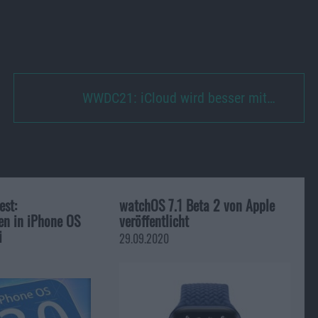
WWDC21: iCloud wird besser mit…
st:
watchOS 7.1 Beta 2 von Apple
en in iPhone OS
veröffentlicht
i
29.09.2020