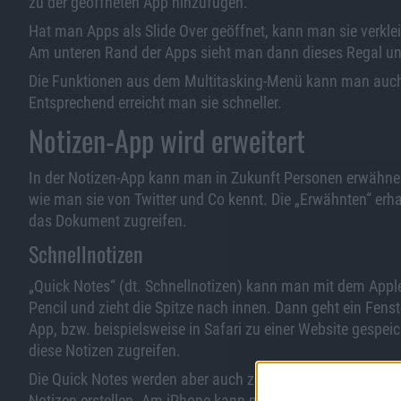
zu der geöffneten App hinzufügen.
Hat man Apps als Slide Over geöffnet, kann man sie verkle
Am unteren Rand der Apps sieht man dann dieses Regal und
Die Funktionen aus dem Multitasking-Menü kann man auch
Entsprechend erreicht man sie schneller.
Notizen-App wird erweitert
In der Notizen-App kann man in Zukunft Personen erwähnen
wie man sie von Twitter und Co kennt. Die „Erwähnten“ erh
das Dokument zugreifen.
Schnellnotizen
„Quick Notes“ (dt. Schnellnotizen) kann man mit dem Apple 
Pencil und zieht die Spitze nach innen. Dann geht ein Fenst
App, bzw. beispielsweise in Safari zu einer Website gespe
diese Notizen zugreifen.
Die Quick Notes werden aber auch zentral in der Notizen-
Notizen erstellen. Am iPhone kann man sie sich dann anse