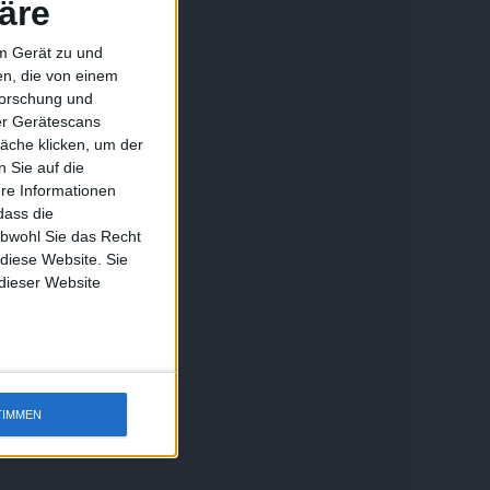
äre
em Gerät zu und
n, die von einem
forschung und
ber Gerätescans
äche klicken, um der
 Sie auf die
ere Informationen
dass die
obwohl Sie das Recht
 diese Website. Sie
 dieser Website
TIMMEN