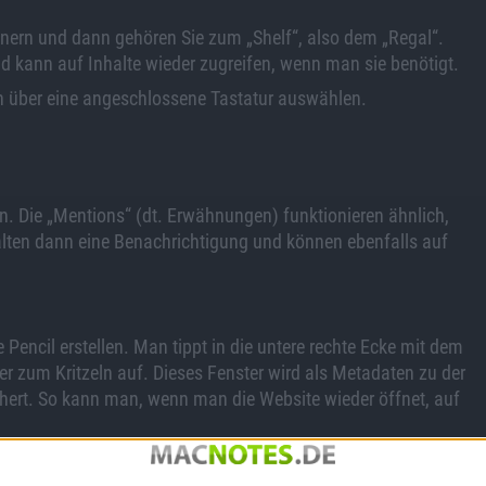
inern und dann gehören Sie zum „Shelf“, also dem „Regal“.
 kann auf Inhalte wieder zugreifen, wenn man sie benötigt.
 über eine angeschlossene Tastatur auswählen.
. Die „Mentions“ (dt. Erwähnungen) funktionieren ähnlich,
alten dann eine Benachrichtigung und können ebenfalls auf
Pencil erstellen. Man tippt in die untere rechte Ecke mit dem
er zum Kritzeln auf. Dieses Fenster wird als Metadaten zu der
ichert. So kann man, wenn man die Website wieder öffnet, auf
App gespeichert. Auch am Mac kann man solche schnellen
hen.