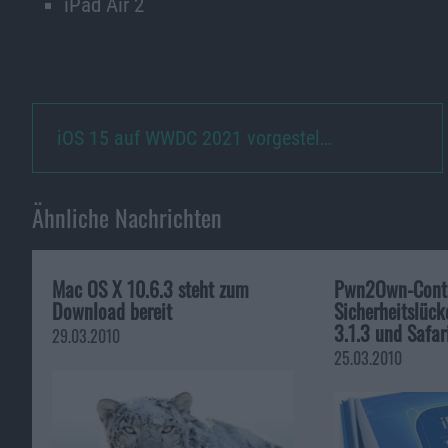
‌‌iPad‌‌ Air 2
iOS 15 auf WWDC 2021 vorgestel…
Ähnliche Nachrichten
Mac OS X 10.6.3 steht zum
Pwn2Own-Conte
Download bereit
Sicherheitslück
3.1.3 und Safar
29.03.2010
25.03.2010