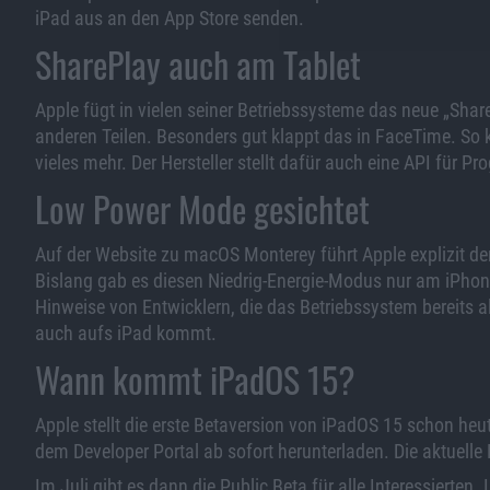
iPad aus an den App Store senden.
SharePlay auch am Tablet
Apple fügt in vielen seiner Betriebssysteme das neue „Shar
anderen Teilen. Besonders gut klappt das in FaceTime. S
vieles mehr. Der Hersteller stellt dafür auch eine API für 
Low Power Mode gesichtet
Auf der Website zu macOS Monterey führt Apple explizit d
Bislang gab es diesen Niedrig-Energie-Modus nur am iPhon
Hinweise von Entwicklern, die das Betriebssystem bereits a
auch aufs iPad kommt.
Wann kommt iPadOS 15?
Apple stellt die erste Betaversion von iPadOS 15 schon heu
dem Developer Portal ab sofort herunterladen. Die aktuel
Im Juli gibt es dann die Public Beta für alle Interessierten