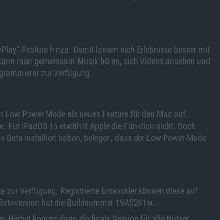
ePlay“-Feature hinzu. Damit lassen sich Erlebnisse besser mit
o kann man gemeinsam Musik hören, sich Videos ansehen und
Programmierer zur Verfügung.
en Low Power Mode als neues Feature für den Mac auf.
e. Für iPadOS 15 erwähnt Apple die Funktion nicht. Doch
ls Beta installiert haben, belegen, dass der Low-Power-Mode
te zur Verfügung. Registrierte Entwickler können diese auf
le Betaversion hat die Buildnummer 19A5261w.
. Im Herbst kommt dann die finale Version für alle Nutzer