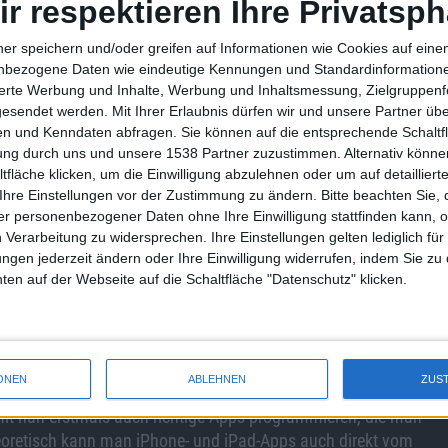
ir respektieren Ihre Privatsph
ner speichern und/oder greifen auf Informationen wie Cookies auf ein
nbezogene Daten wie eindeutige Kennungen und Standardinformatione
r Apple die Nutzung von Schlagworten (Tags) auch auf
sierte Werbung und Inhalte, Werbung und Inhaltsmessung, Zielgruppen
gesendet werden.
Mit Ihrer Erlaubnis dürfen wir und unsere Partner ü
n und Kenndaten abfragen. Sie können auf die entsprechende Schaltfl
tung durch uns und unsere 1538 Partner zuzustimmen. Alternativ können
fläche klicken, um die Einwilligung abzulehnen oder um auf detailliert
ion kommen mit iPadOS 15 auch zum Apple-Tablet. Nutzer
Ihre Einstellungen vor der Zustimmung zu ändern.
Bitte beachten Sie, 
 man die Übersetzungen am iPhone, iPad oder Mac nutzen,
r personenbezogener Daten ohne Ihre Einwilligung stattfinden kann, 
 Man kann also auch Text aus einem Foto übersetzen.
 Verarbeitung zu widersprechen. Ihre Einstellungen gelten lediglich für
n, die man auf dem iPhone kennt, auch am iPad nutzen. Sie
ungen jederzeit ändern oder Ihre Einwilligung widerrufen, indem Sie zu
en auf der Webseite auf die Schaltfläche "Datenschutz" klicken.
er eine Sprache auswählen. Die App erkennt automatisch,
chen zwei Personen auf den Tisch, dann können die
rekt ablesen.
ONEN
ABLEHNEN
ZUS
it nun erstmals auch richtige Apps programmieren, die man
oretisch kann man iPhone- und iPad-Apps auch direkt vom