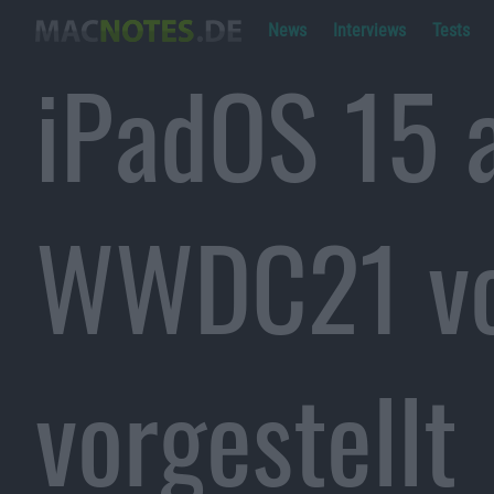
News
Interviews
Tests
iPadOS 15 
WWDC21 vo
vorgestellt