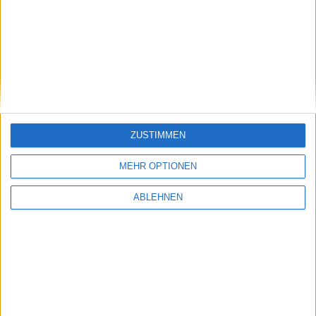
ZUSTIMMEN
MEHR OPTIONEN
ABLEHNEN
Apple zu den Microsoft-Werbespots: „Ein PC ist
kein Schnäppchen“
17.04.2009