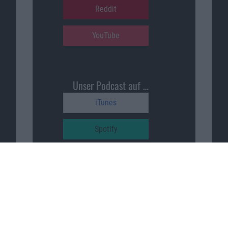
Reddit
YouTube
Unser Podcast auf …
iTunes
Spotify
Google Podcasts
Macnotes unterstützen
…