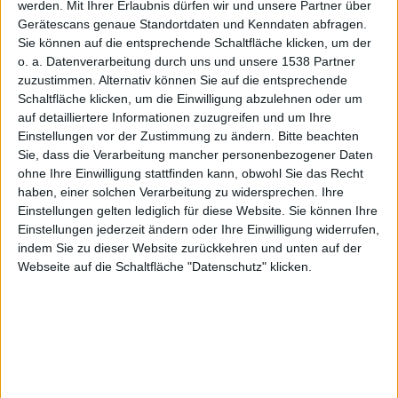
Betriebssysteme bereit. Diesmal ist es unter anderem
werden.
Mit Ihrer Erlaubnis dürfen wir und unsere Partner über
Beta 3 von tvOS 15 für die aktuellen Set-Top-Boxen des
Gerätescans genaue Standortdaten und Kenndaten abfragen.
Sie können auf die entsprechende Schaltfläche klicken, um der
Herstellers.
o. a. Datenverarbeitung durch uns und unsere 1538 Partner
Beta 3 trägt die Buildnummer 19J5304d. Sie erscheint
zuzustimmen. Alternativ können Sie auf die entsprechende
Schaltfläche klicken, um die Einwilligung abzulehnen oder um
bald drei Wochen nach
Beta 2
. Änderungen gegenüber
auf detailliertere Informationen zuzugreifen und um Ihre
der vorherigen Testversion sind uns bislang nicht
Einstellungen vor der Zustimmung zu ändern.
Bitte beachten
bekannt. Wir ergänzen Hinweise aber gerne jederzeit.
Sie, dass die Verarbeitung mancher personenbezogener Daten
tvOS 15 im Herbst
ohne Ihre Einwilligung stattfinden kann, obwohl Sie das Recht
haben, einer solchen Verarbeitung zu widersprechen. Ihre
Einstellungen gelten lediglich für diese Website. Sie können Ihre
Grundsätzlich wird tvOS 15 im Herbst ein neues
Einstellungen jederzeit ändern oder Ihre Einwilligung widerrufen,
Kapitel aufschlagen. Die TV-App bekommt dann auch
indem Sie zu dieser Website zurückkehren und unten auf der
eine Mediathek für Inhalte, die mit einem geteilt
Webseite auf die Schaltfläche "Datenschutz" klicken.
wurden. Darüber kann man sich dann Fotos und
Videos anschauen, die über die Nachrichten-App
geteilt wurden.
Über AirPods Pro oder AirPods Max wird man in
Zukunft auch 3D-Audio am Apple TV nutzen können
und in Zukunft zwei HomePod Mini als Stereopaar mit