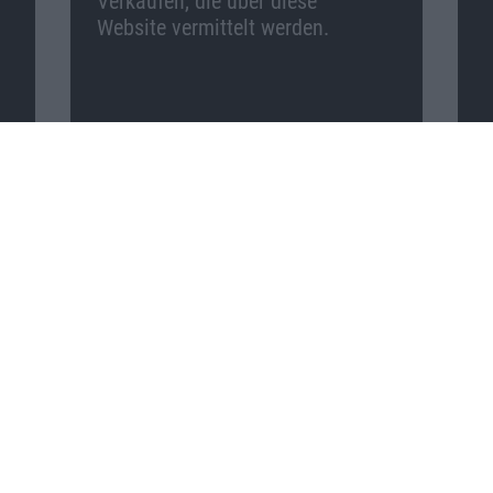
Verkäufen, die über diese
Website vermittelt werden.
Macnotes auf …
Facebook
Twitter
Reddit
YouTube
Unser Podcast auf …