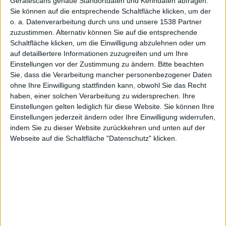
Gerätescans genaue Standortdaten und Kenndaten abfragen.
Sie können auf die entsprechende Schaltfläche klicken, um der
Alexander Trust, den 10. Juni 2021
o. a. Datenverarbeitung durch uns und unsere 1538 Partner
zuzustimmen. Alternativ können Sie auf die entsprechende
Schaltfläche klicken, um die Einwilligung abzulehnen oder um
auf detailliertere Informationen zuzugreifen und um Ihre
Einstellungen vor der Zustimmung zu ändern.
Bitte beachten
Sie, dass die Verarbeitung mancher personenbezogener Daten
ohne Ihre Einwilligung stattfinden kann, obwohl Sie das Recht
haben, einer solchen Verarbeitung zu widersprechen. Ihre
Einstellungen gelten lediglich für diese Website. Sie können Ihre
Einstellungen jederzeit ändern oder Ihre Einwilligung widerrufen,
indem Sie zu dieser Website zurückkehren und unten auf der
Webseite auf die Schaltfläche "Datenschutz" klicken.
Wie wird Apples Elektroauto wohl ausschauen?, Bild: CC0
Gerüchteweise ist Apple in Gesprächen mit den
chinesischen Batterieherstellern Contemporary
Amperex Technology (CATL) und BYD für das Apple
Car. Das berichtet die Agentur Reuters.