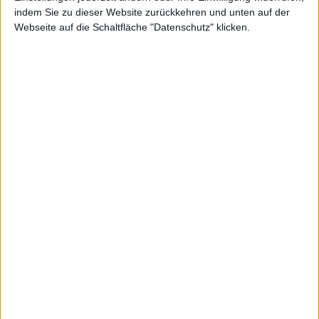
indem Sie zu dieser Website zurückkehren und unten auf der
Webseite auf die Schaltfläche "Datenschutz" klicken.
Alexander Trust, den 26. November 2019
Commerzbank-Filiale in Frankfurt, Bild: Commerzbank AG
Commerzbank kündigt Apple-
Pay-Support an.