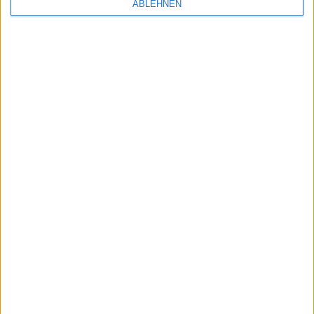
ABLEHNEN
Ähnliche Nachrichten
Apple Pay in Australien zögert sich hinaus
17.08.2015