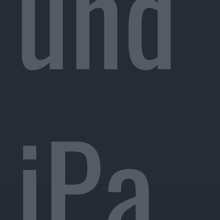
und
iPa