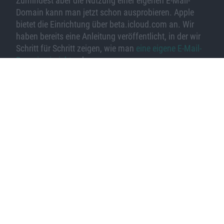
Zumindest aber die Nutzung einer eigenen E-Mail-
Domain kann man jetzt schon ausprobieren. Apple
bietet die Einrichtung über beta.icloud.com an. Wir
haben bereits eine Anleitung veröffentlicht, in der wir
Schritt für Schritt zeigen, wie man
eine eigene E-Mail-
Domain einrichten
kann.
Universelle Kontrolle noch nicht sofort
Abermals ein interessantes Feature, das Apple
während der WWDC bewarb und aber noch nicht
enthalten ist, ist „Universal Control“. Das ist eine
Weiterentwicklung von Sidecar. Nur mit dem
Unterschied, dass man jetzt ein Eingabegerät für
unterschiedliche Geräte nutzen kann, um so einfach
zwischen den Desktops mehrerer iPads und Macs
Dateien hin- und herzuschieben.
Nachlassverwaltung nicht jetzt
Apple wird mit iOS 15 den digitalen Nachlass regeln.