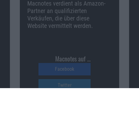
Macnotes verdient als Amazon-
Partner an qualifizierten
Verkäufen, die über diese
Website vermittelt werden.
Macnotes auf …
Facebook
Twitter
Reddit
YouTube