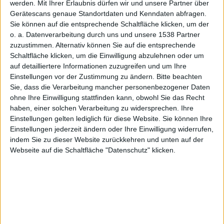
werden.
Mit Ihrer Erlaubnis dürfen wir und unsere Partner über
Gerätescans genaue Standortdaten und Kenndaten abfragen.
Sie können auf die entsprechende Schaltfläche klicken, um der
o. a. Datenverarbeitung durch uns und unsere 1538 Partner
zuzustimmen. Alternativ können Sie auf die entsprechende
Schaltfläche klicken, um die Einwilligung abzulehnen oder um
auf detailliertere Informationen zuzugreifen und um Ihre
Einstellungen vor der Zustimmung zu ändern.
Bitte beachten
Sie, dass die Verarbeitung mancher personenbezogener Daten
ohne Ihre Einwilligung stattfinden kann, obwohl Sie das Recht
Wie wird Apples Elektroauto wohl ausschauen?, Bild: CC0
haben, einer solchen Verarbeitung zu widersprechen. Ihre
Apple möchte Berichten zufolge die Batterie für sein
Einstellungen gelten lediglich für diese Website. Sie können Ihre
Einstellungen jederzeit ändern oder Ihre Einwilligung widerrufen,
autonomes Elektrofahrzeug, das „Apple Car“, in den
indem Sie zu dieser Website zurückkehren und unten auf der
USA bauen. Außerdem setzt das Unternehmen für das
Webseite auf die Schaltfläche "Datenschutz" klicken.
Projekt eher auf Partner aus Taiwan und nicht aus
China, wie es heißt.
Das Branchenmagazin DigiTimes berichtet über
Apples Fortschritt beim zukünftigen Bau von Batterien
für sein Elektroauto. Aus Industriekreisen möchte man