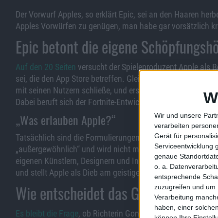
Der Vorwurf Apples, so erklärt Epic, sei an den Haaren herb
Apples Vorwürfen zu genügen, man habe gar vorsätzlich kr
Epic betont die eigene Schöpfungsh
Auf den 20 Seiten
versucht der Spieleproduzent Apple als Be
sei, die den App Store betreffen. Gleichwie sei Apple nich
mit seinen Nutzern schließe, und erst recht nicht die Ges
W
Dabei beruft sich der Fortnite-Entwickler immer wieder au
„Was erlauben Apple?“
Wir und unsere Part
verarbeiten persone
Gerät für personali
Tatsächlich sind die Formulierungen der Anwälte Epics mit
Serviceentwicklung 
„außergewöhnlich“ und wird nicht müde zu betonen, dass 
genaue Standortdate
eigenen Künstlern, Designern und Ingenieuren“ Apple etwas
o. a. Datenverarbei
und stellt Apple als Dieb am geistigen Eigentum dar.
entsprechende Schalt
Wie entscheidet das Gericht?
zuzugreifen und um 
Verarbeitung manche
haben, einer solchen
Es bleibt die Frage
, ob Richterin Gonzalez Rogers inhaltlic
können Ihre Einstell