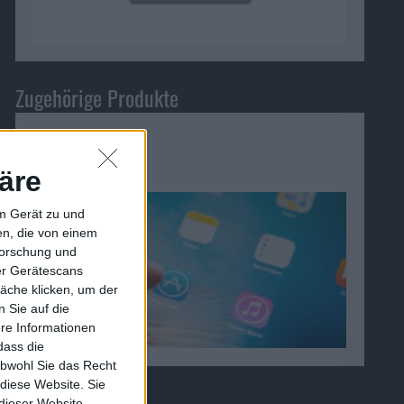
Zugehörige Produkte
App Store
äre
em Gerät zu und
n, die von einem
forschung und
ber Gerätescans
äche klicken, um der
 Sie auf die
ere Informationen
dass die
obwohl Sie das Recht
 diese Website. Sie
 dieser Website