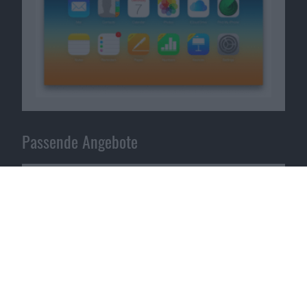
Passende Angebote
MacBook verkaufen bei
reBuy
.
Zum Angebot