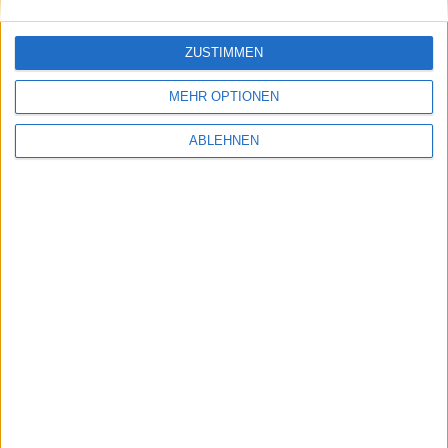
b56a7). Beta-Version für das Wartungstool
OnyX
2.0.5b1
. Neue Beta auch für
The Hit List 0.9.3.15
ZUSTIMMEN
(GTD-Tool), diese Beta läuft am 1. November 2009
aus.
MEHR OPTIONEN
ABLEHNEN
AIM, BeejiveIM mit Push Notifi…
Update: Time Capsule/AirPort-U…
Ähnliche Nachrichten
iPhone: Kein rundes Design wegen des Preises