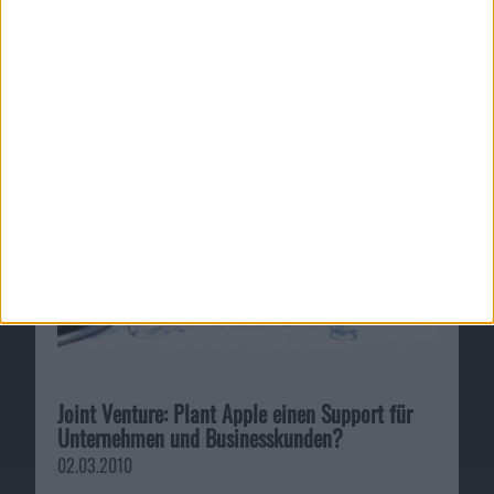
E-Mails für das FBI: Apple unterstützt Google
gegen US-Gerichte
15.03.2017
Joint Venture: Plant Apple einen Support für
Unternehmen und Businesskunden?
02.03.2010