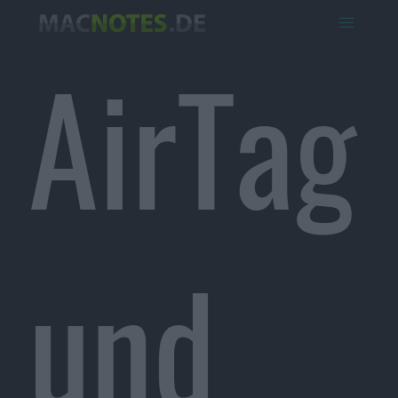
AirTag
und