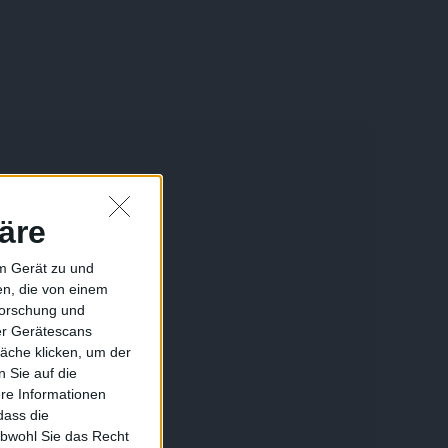
äre
em Gerät zu und
n, die von einem
forschung und
ber Gerätescans
äche klicken, um der
 Sie auf die
ere Informationen
dass die
obwohl Sie das Recht