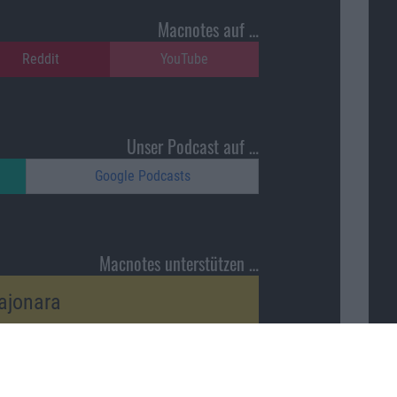
Macnotes auf …
Reddit
YouTube
Unser Podcast auf …
Google Podcasts
Macnotes unterstützen …
ajonara