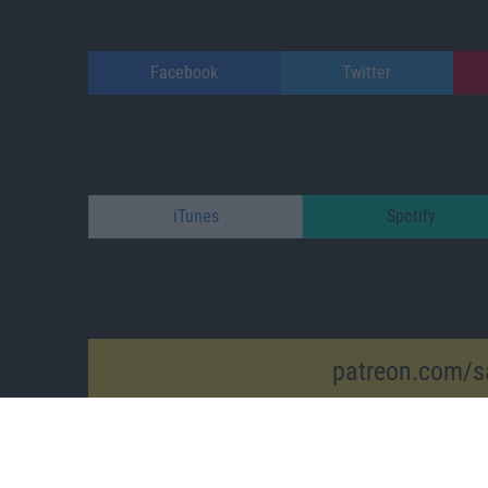
Facebook
Twitter
iTunes
Spotify
patreon.com/s