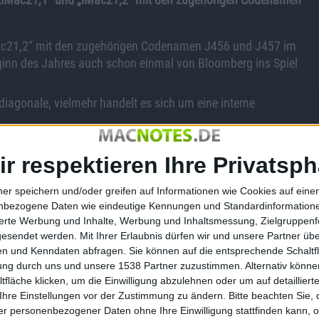
ac21,2“ mit den zugehörigen Codenamen J456 und J457 im
inn des Jahres auch schon einmal von Bloomberg ins Spiel
ydiagonale, vielmehr handelt es sich um eine interne
on?
ir respektieren Ihre Privatsph
 nur eine Frage der Zeit. Schließlich will das Unternehmen
ner speichern und/oder greifen auf Informationen wie Cookies auf ein
 Prozessoren umstellen.
nbezogene Daten wie eindeutige Kennungen und Standardinformatione
einige Änderungen.
So mottete Apple Anfang März offiziell den
sierte Werbung und Inhalte, Werbung und Inhaltsmessung, Zielgruppen
Kurze Zeit darauf gab es auch Veränderungen beim iMac 21
gesendet werden.
Mit Ihrer Erlaubnis dürfen wir und unsere Partner ü
n und Kenndaten abfragen. Sie können auf die entsprechende Schaltfl
gibt es die Geräte nur noch mit 256 GB großer SSD oder einem
tung durch uns und unsere 1538 Partner zuzustimmen. Alternativ können
 macht die Geräte eher uninteressant für Käufer und könnte
fläche klicken, um die Einwilligung abzulehnen oder um auf detailliert
nteressanter für Käufer erscheinen zu lassen. Außerdem
Ihre Einstellungen vor der Zustimmung zu ändern.
Bitte beachten Sie, 
n darüber, dass er über einen Fehlerreport seiner App darauf
r personenbezogener Daten ohne Ihre Einwilligung stattfinden kann, 