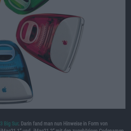
3 Big Sur
. Darin fand man nun Hinweise in Form von
n „iMac21,1“ und „iMac21,2“ mit den zugehörigen Codenamen