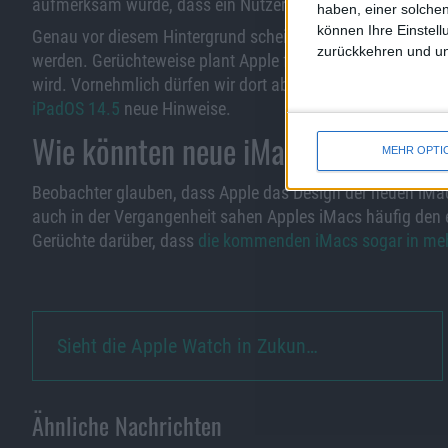
aufmerksam wurde, dass ein Nutzer seine Software mit ei
haben, einer solchen
können Ihre Einstell
Genau vor diesem Hintergrund scheint es möglich, dass wir
zurückkehren und unt
werden. Gerüchteweise plant Apple für April eine Veranstalt
wird. Vornehmlich dürfen wir dort aber ein neues iPad Pro
iPadOS 14.5
neue Hinweise.
Wie könnten neue iMacs ausschaue
MEHR OPTI
Beobachter glauben, dass Apple das Design der neuen iMa
auch in der Vergangenheit sahen Apples iMacs häufig den 
Gerüchte darüber, dass
die kommenden iMacs sogar in me
Sieht die Apple Watch in Zukun…
Ähnliche Nachrichten