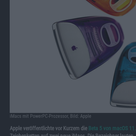
iMacs mit PowerPC-Prozessor, Bild: Apple
Apple veröffentlichte vor Kurzem die
Beta 5 von macOS 11.
Zeichenketten auf zwei neue iMacs. Die Bezeichner laute