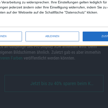
nem iMac mit ARM-Prozessor genutzt habe.
 Verarbeitung zu widersprechen. Ihre Einstellungen gelten lediglich für
ungen jederzeit ändern oder Ihre Einwilligung widerrufen, indem Sie zu
 in absehbarer Zeit die Einführung neuer iMacs erleben
en auf der Webseite auf die Schaltfläche "Datenschutz" klicken.
ung, auf der neue Hardware der Öffentlichkeit vorgestellt
 erwarten. Doch auch darüber fanden sich in der
Beta 5 von
n?
ONEN
ABLEHNEN
ZUS
cs an dasjenige des Pro Display XDR anlehnen wird. Denn
eigenen Bildschirmen ähnlich. Zuletzt gab es aber immerhin
hreren Farben
veröffentlicht werden könnten.
Jetzt bis zu 40% sparen beim K…