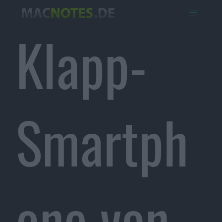
Klapp-
Smartph
one von