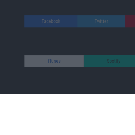
Facebook
Twitter
iTunes
Spotify
patreon.com/s