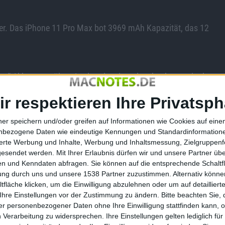
ger. Das iPhone 11 Pro Max bot 3969 mAh Kapazität, das 12
n“ Akku gegenüber. Apple zeigt einmal mehr, dass es in der
ir respektieren Ihre Privatsph
ner speichern und/oder greifen auf Informationen wie Cookies auf ein
rt Data Modus“ einfallen lassen, der Energie sparen soll.
nbezogene Daten wie eindeutige Kennungen und Standardinformatione
lich gar nicht immer
.
sierte Werbung und Inhalte, Werbung und Inhaltsmessung, Zielgruppen
gesendet werden.
Mit Ihrer Erlaubnis dürfen wir und unsere Partner ü
 4G (LTE) rund zwei Stunden Betriebsdauer verloren gehen.
n und Kenndaten abfragen. Sie können auf die entsprechende Schaltfl
tung durch uns und unsere 1538 Partner zuzustimmen. Alternativ können
fläche klicken, um die Einwilligung abzulehnen oder um auf detailliert
Ihre Einstellungen vor der Zustimmung zu ändern.
Bitte beachten Sie, 
r personenbezogener Daten ohne Ihre Einwilligung stattfinden kann, 
E).
 Verarbeitung zu widersprechen. Ihre Einstellungen gelten lediglich für