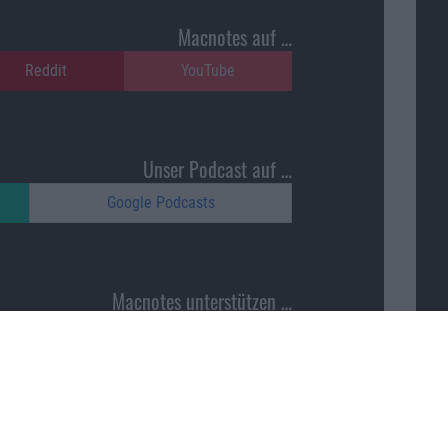
Macnotes auf …
Reddit
YouTube
Unser Podcast auf …
Google Podcasts
Macnotes unterstützen …
ajonara