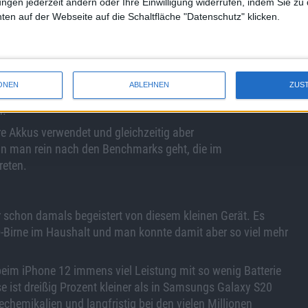
ungen jederzeit ändern oder Ihre Einwilligung widerrufen, indem Sie zu
en auf der Webseite auf die Schaltfläche "Datenschutz" klicken.
eine Laufzeit der Batterien bewerten. Dann landet Apples
ONEN
ABLEHNEN
ZUS
enz von Galaxy S20, OnePlus 8T oder Google Pixel 5. Die
n.
re Akkus verwendet und gleichzeitig aber
nn man rein nach den Benchmarks geht, die im
reten.
 schon damals begeistert von diesem kleinen Gerät. Es
D-Birne im Haushalt und man konnte damit aber so viel mehr
eim iPhone 12 immens viel Leistung mit so wenig Batterie
e ist dreißig Prozent kleiner als in Samsungs Galaxy S20
chemikalien und langfristig bei den vielen Millionen