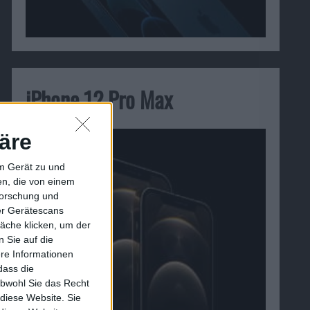
iPhone 12 Pro Max
äre
em Gerät zu und
n, die von einem
forschung und
ber Gerätescans
äche klicken, um der
 Sie auf die
ere Informationen
dass die
obwohl Sie das Recht
 diese Website. Sie