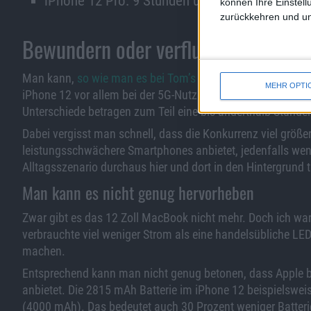
iPhone 12 Pro: 9 Stunden und 6 Minuten (5G).
können Ihre Einstell
zurückkehren und unt
Bewundern oder verfluchen?
Man kann,
so wie man es bei Tom’s Guide getan hat
, die r
MEHR OPTI
iPhone 12 vor allem bei der 5G-Nutzung hinter der Konkurr
Unterschiede betragen zum Teil eine bis anderthalb Stunde
Dabei vergisst man schnell, dass die Konkurrenz viel größe
leistungsschwächere Smartphones anbietet, jedenfalls we
Alltagsszenario durchaus hier und dort in den Hintergrund t
Man kann es nicht genug hervorheben
Zwar gibt es das 12 Zoll MacBook nicht mehr. Doch ich war
verbrauchte viel weniger Strom als eine handelsübliche LE
machen.
Entsprechend kann man nicht genug betonen, dass Apple b
anbietet. Die 2815 mAh Batterie im iPhone 12 beispielsweis
(4000 mAh). Das bedeutet auch 30 Prozent weniger Batterie