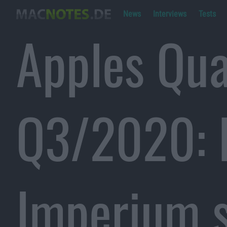
News
Interviews
Tests
Apples Qua
Q3/2020: 
Imperium s