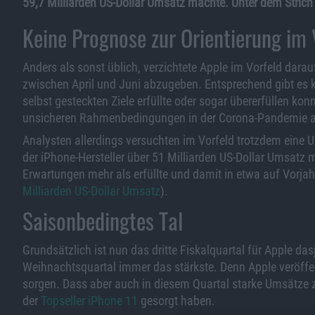
59,7 Milliarden US-Dollar Umsatz machte. Unter dem Strich 
Keine Prognose zur Orientierung im 
Anders als sonst üblich, verzichtete Apple im Vorfeld dara
zwischen April und Juni abzugeben. Entsprechend gibt es 
selbst gesteckten Ziele erfüllte oder sogar übererfüllen k
unsicheren Rahmenbedingungen in der Corona-Pandemie auf 
Analysten allerdings versuchten im Vorfeld trotzdem eine
der iPhone-Hersteller über 51 Milliarden US-Dollar Umsatz m
Erwartungen mehr als erfüllte und damit in etwa auf Vorjahr
Milliarden US-Dollar Umsatz
).
Saisonbedingtes Tal
Grundsätzlich ist nun das dritte Fiskalquartal für Apple d
Weihnachtsquartal immer das stärkste. Denn Apple veröffe
sorgen. Dass aber auch in diesem Quartal starke Umsätze 
der
Topseller iPhone 11
gesorgt haben.