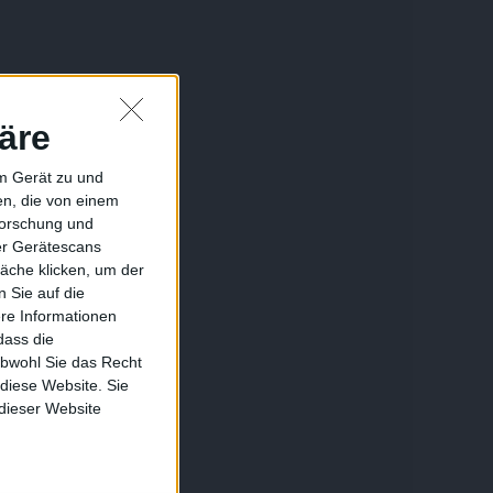
äre
em Gerät zu und
n, die von einem
forschung und
ber Gerätescans
äche klicken, um der
 Sie auf die
ere Informationen
dass die
obwohl Sie das Recht
 diese Website. Sie
 dieser Website