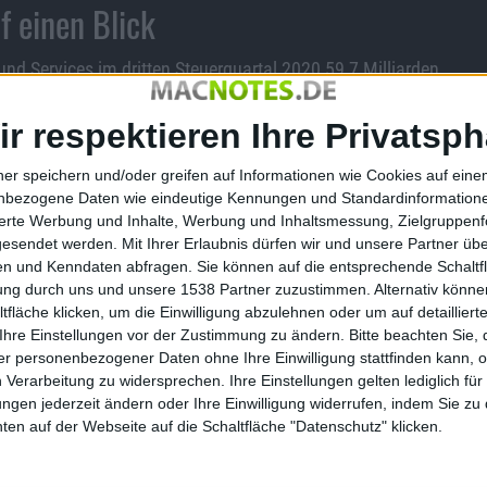
f einen Blick
und Services im dritten Steuerquartal 2020 59,7 Milliarden
ir respektieren Ihre Privatsph
immer diejenigen zum gleichen Zeitpunkt aus dem Vorjahr.
S-Dollar Gewinn übrig (vgl.
PDF
).
ner speichern und/oder greifen auf Informationen wie Cookies auf ein
nbezogene Daten wie eindeutige Kennungen und Standardinformatione
,418 Milliarden US-Dollar (+1,6 %).
sierte Werbung und Inhalte, Werbung und Inhaltsmessung, Zielgruppen
en US-Dollar (+31 %).
gesendet werden.
Mit Ihrer Erlaubnis dürfen wir und unsere Partner ü
n und Kenndaten abfragen. Sie können auf die entsprechende Schaltfl
US-Dollar zum Umsatz bei (+21,6 %).
tung durch uns und unsere 1538 Partner zuzustimmen. Alternativ können
t ihnen erzielte Apple 6,450 Milliarden US-Dollar
fläche klicken, um die Einwilligung abzulehnen oder um auf detailliert
Ihre Einstellungen vor der Zustimmung zu ändern.
Bitte beachten Sie, 
r personenbezogener Daten ohne Ihre Einwilligung stattfinden kann, 
weitere 13,156 Milliarden US-Dollar Umsatz (+
 Verarbeitung zu widersprechen. Ihre Einstellungen gelten lediglich für
ungen jederzeit ändern oder Ihre Einwilligung widerrufen, indem Sie zu
en auf der Webseite auf die Schaltfläche "Datenschutz" klicken.