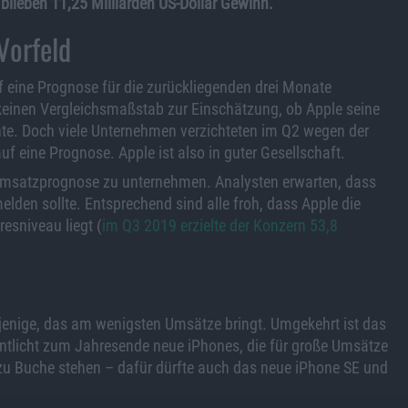
blieben 11,25 Milliarden US-Dollar Gewinn.
Vorfeld
uf eine Prognose für die zurückliegenden drei Monate
keinen Vergleichsmaßstab zur Einschätzung, ob Apple seine
onnte. Doch viele Unternehmen verzichteten im Q2 wegen der
eine Prognose. Apple ist also in guter Gesellschaft.
 Umsatzprognose zu unternehmen. Analysten erwarten, dass
elden sollte. Entsprechend sind alle froh, dass Apple die
esniveau liegt (
im Q3 2019 erzielte der Konzern 53,8
asjenige, das am wenigsten Umsätze bringt. Umgekehrt ist das
ntlicht zum Jahresende neue iPhones, die für große Umsätze
zu Buche stehen – dafür dürfte auch das neue iPhone SE und