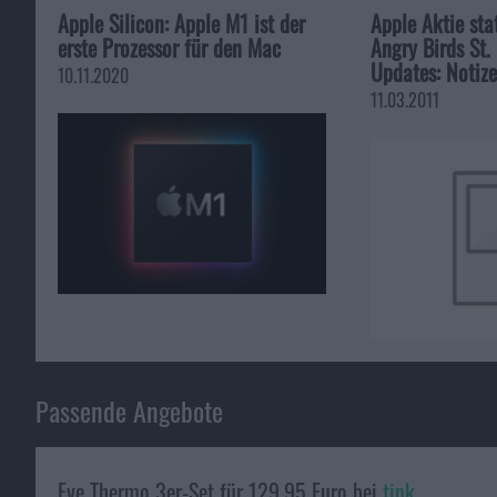
Apple Silicon: Apple M1 ist der
Apple Aktie sta
erste Prozessor für den Mac
Angry Birds St.
Updates: Notiz
10.11.2020
11.03.2011
Passende Angebote
Eve Thermo 3er-Set für 129,95 Euro bei
tink
.