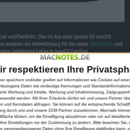
er veröffentlicht. Dies ist das erste Update für macOS
nter anderem die Unterstützung für die neuen
AirPods Pro
und
zudem verbliebene Fehler in macOS Catalina.
.1 veröffentlicht und damit watchOS 6 auf alte Apple Watch-
ir respektieren Ihre Privatsph
OS Catalina 10.15.1 für alle Anwender zum Download
cOS Catalina, seit es für alle Nutzer in seiner finalen
ner speichern und/oder greifen auf Informationen wie Cookies auf ein
t diversen ergänzenden Updates an den ärgsten Fehlern des
nbezogene Daten wie eindeutige Kennungen und Standardinformatione
sierte Werbung und Inhalte, Werbung und Inhaltsmessung, Zielgruppen
gesendet werden.
Mit Ihrer Erlaubnis dürfen wir und unsere Partner ü
r mdie neuen AirPods Pro, die gestern vorgestellt worden
n und Kenndaten abfragen. Sie können auf die entsprechende Schaltfl
ingefügt, die bereits Bestandteil von
iOS
13.2 und iPadOS
tung durch uns und unsere 1538 Partner zuzustimmen. Alternativ können
fläche klicken, um die Einwilligung abzulehnen oder um auf detailliert
sphäre und neue HomeKit-Features
Ihre Einstellungen vor der Zustimmung zu ändern.
Bitte beachten Sie, 
r personenbezogener Daten ohne Ihre Einwilligung stattfinden kann, 