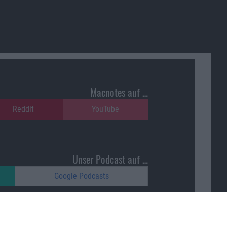
Macnotes auf …
Reddit
YouTube
Unser Podcast auf …
Google Podcasts
Macnotes unterstützen …