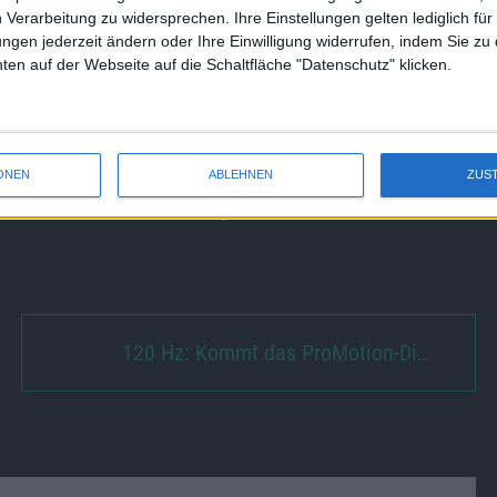
 Verarbeitung zu widersprechen. Ihre Einstellungen gelten lediglich für
fzeichnung von Gesprächen mit der Sprachassistentin Siri und
ungen jederzeit ändern oder Ihre Einwilligung widerrufen, indem Sie zu
hindern können, dies ist auch unter iOS 13.2, iPadOS 13.2
en auf der Webseite auf die Schaltfläche "Datenschutz" klicken.
eo“ ergänzt, mit dem verschlüsselte Aufzeichnungen von
nen. Auch können nun HomeKit-fähige Router am Mac
 sich in Szenen und Automatisierungen einbinden.
ONEN
ABLEHNEN
ZUS
ne Probleme, etwa bei der Migration älterer
iTunes
-
120 Hz: Kommt das ProMotion-Di…