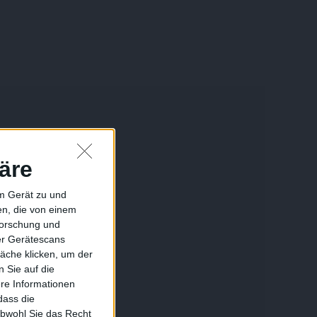
äre
em Gerät zu und
n, die von einem
forschung und
ber Gerätescans
äche klicken, um der
 Sie auf die
ere Informationen
dass die
obwohl Sie das Recht