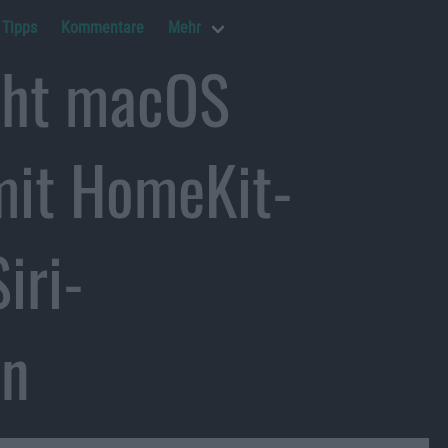
Tipps
Kommentare
Mehr
icht macOS
mit HomeKit-
iri-
on