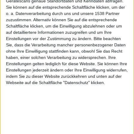
Gerätescans genaue Standortdaten und Kenndaten abfragen.
Sie lagen schon einmal auf den Tag genau richtig: Das
Sie können auf die entsprechende Schaltfläche klicken, um der
Erscheinen er 2.2-Firmware fürs iPhone sagten
o. a. Datenverarbeitung durch uns und unsere 1538 Partner
„iPhonehellas“ mit zwei Wochen Vorlauf präzise
zuzustimmen. Alternativ können Sie auf die entsprechende
voraus. Nun die Ansage, dass Ende Januar das
Schaltfläche klicken, um die Einwilligung abzulehnen oder um
iPhone mit der nächsten Firmeareversion ausgestattet
auf detailliertere Informationen zuzugreifen und um Ihre
Einstellungen vor der Zustimmung zu ändern.
Bitte beachten
werden soll. Unter anderem soll mit der 2.3 iChat
Sie, dass die Verarbeitung mancher personenbezogener Daten
mobil werden.
ohne Ihre Einwilligung stattfinden kann, obwohl Sie das Recht
haben, einer solchen Verarbeitung zu widersprechen. Ihre
„Zuverlässige Quellen“
hatten die Griechen
am
Einstellungen gelten lediglich für diese Website. Sie können Ihre
12.November, die das Erscheinen der Firmware 2.2
Einstellungen jederzeit ändern oder Ihre Einwilligung widerrufen,
auf den 21.11. dann auch
richtig prognostiziert
indem Sie zu dieser Website zurückkehren und unten auf der
hatten. Diesmal war es ein User ihres Forums –
Webseite auf die Schaltfläche "Datenschutz" klicken.
entsprechend ist möglicherweise etwas mehr Vorsicht
beim Gerüchteglauben geboten – , der vom Erscheinen
der 2.3 Ende Januar
wissen will
.
iChat soll mit der nächsten Version aufs iPhone
kommen, Hintergrundfarben sollen weiter frei
einstellbar werden. Etwas dünn ist das schon,
verglichen mit dem Vorlauf der letzten