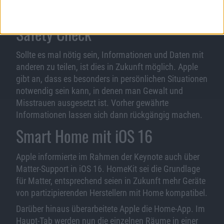
Lieferung von mit Apple Pay bezahlten Waren
nachverfolgen.
Safety Check
Sollte es mal nötig sein, Informationen und Daten mit
anderen zu teilen, ist dies in Zukunft möglich. Apple
gibt an, dass es besonders in persönlichen Situationen
notwendig sein kann, in denen man Gewalt und
Misstrauen ausgesetzt ist. Vorher gewährte
Informationen lassen sich dann rückgängig machen.
Smart Home mit iOS 16
Apple informierte im Rahmen der Keynote auch über
Matter-Support in iOS 16. HomeKit sei die Grundlage
für Matter, entsprechend seien in Zukunft mehr Geräte
von partizipierenden Herstellern mit Home kompatibel.
Darüber hinaus überarbeitete Apple die Home-App. Im
Haupt-Tab werden nun die einzelnen Räume in einer