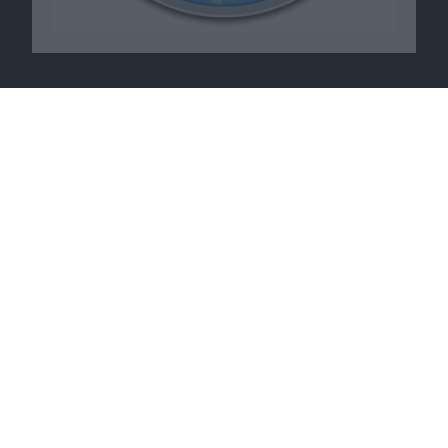
Macnotes verdient als Amazon-
Partner an qualifizierten
Verkäufen, die über diese
Website vermittelt werden.
Macnotes auf …
Facebook
Twitter