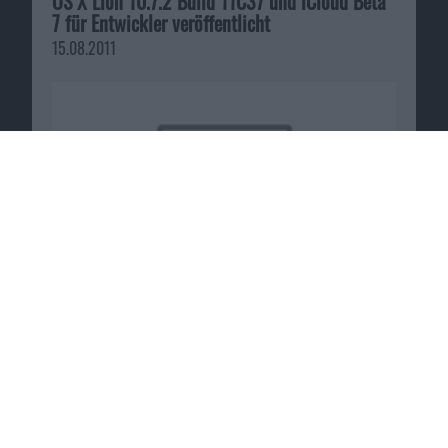
OS X Lion 10.7.2 Build 11C37 und iCloud Beta
7 für Entwickler veröffentlicht
15.08.2011