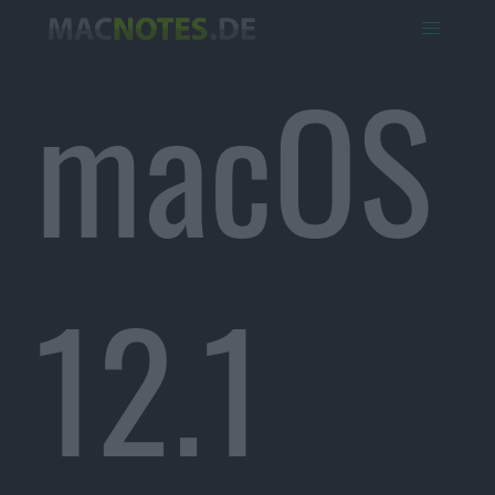
macOS
12.1