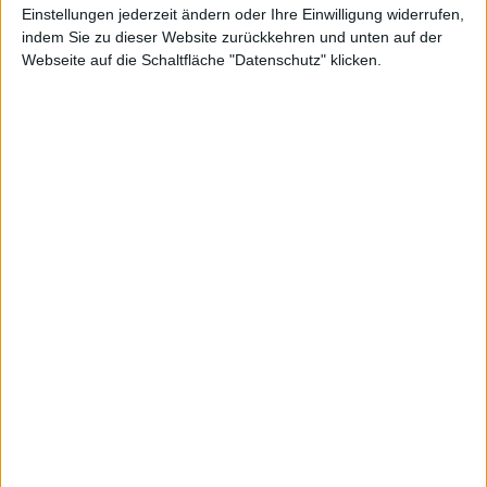
Einstellungen jederzeit ändern oder Ihre Einwilligung widerrufen,
indem Sie zu dieser Website zurückkehren und unten auf der
Webseite auf die Schaltfläche "Datenschutz" klicken.
Alexander Trust, den 13. Dezember 2021
macOS 12.1
Neben iOS 15.2 und iPadOS 15.2 stellt Apple am
heutigen Abend direkt auch die finale Version von
macOS 12.1 zum Download bereit. Mac-Nutzer:innen