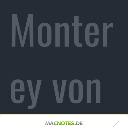
Monter
ey von