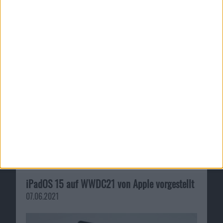
15.2
.
iOS 15.2 und iPadOS 15.2 von A…
watchOS 8.3 von Apple veröffe…
Ähnliche Nachrichten
iPadOS 15 auf WWDC21 von Apple vorgestellt
07.06.2021