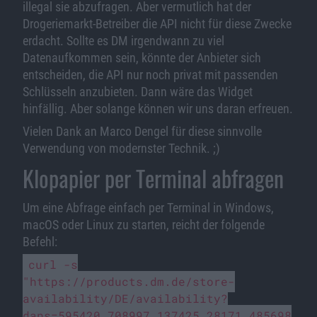
illegal sie abzufragen. Aber vermutlich hat der
Drogeriemarkt-Betreiber die API nicht für diese Zwecke
erdacht. Sollte es DM irgendwann zu viel
Datenaufkommen sein, könnte der Anbieter sich
entscheiden, die API nur noch privat mit passenden
Schlüsseln anzubieten. Dann wäre das Widget
hinfällig. Aber solange können wir uns daran erfreuen.
Vielen Dank an Marco Dengel für diese sinnvolle
Verwendung von modernster Technik. ;)
Klopapier per Terminal abfragen
Um eine Abfrage einfach per Terminal in Windows,
macOS oder Linux zu starten, reicht der folgende
Befehl:
curl -s
"
https://
products.dm.de/store-
availabi
lity/DE/availability?
dans=595420,708997,137425,28171,485698