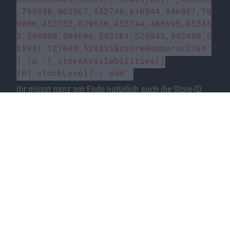
,799358,863567,452740,610544,846857,70
9006,452753,879536,452744,485695,85348
3,594080,504606,593761,525943,842480,5
35981,127048,524535&storeNumbers=2764
"
| jq '[.storeAvailabilities[]
[0].stockLevel] | add'
Ihr müsst ganz am Ende natürlich auch die Store-ID
anpassen. Amüsant ist, wenn Nutzer dies nun noch
automatisieren
und regelmäßig den Stand diverser
Ladengeschäfte abfragen.
…
watchOS 7.1 Beta 4 von Apple v…