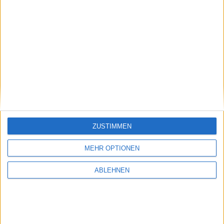
Ähnliche Nachrichten
Apple senkt Preis für Apple TV und Mac mini
in Europa
18.06.2014
ZUSTIMMEN
MEHR OPTIONEN
ABLEHNEN