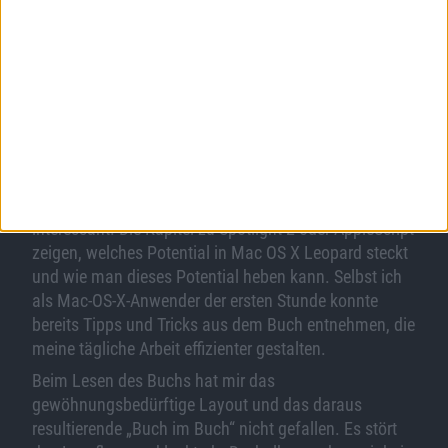
Praxisbuch Mac OS X Leopard nicht fehlen. Die
voneinander unabhängigen Kapitel machen es zu
einer Art Nachschlagewerk, das bei der Erledigung der
täglichen Routineaufgaben mit dem System helfen
kann.
Der Leserkreis für das Buch ist breit. Ein- und
Umsteiger bekommen in den ersten Kapiteln eine gute
Einführung in Mac OS X. Die anschließenden Kapitel
sind auch für erfahrene Anwender von Mac OS X
interessant. Die Kapitel zu Spotlight 2 oder AppleScript
zeigen, welches Potential in Mac OS X Leopard steckt
und wie man dieses Potential heben kann. Selbst ich
als Mac-OS-X-Anwender der ersten Stunde konnte
bereits Tipps und Tricks aus dem Buch entnehmen, die
meine tägliche Arbeit effizienter gestalten.
Beim Lesen des Buchs hat mir das
gewöhnungsbedürftige Layout und das daraus
resultierende „Buch im Buch“ nicht gefallen. Es stört