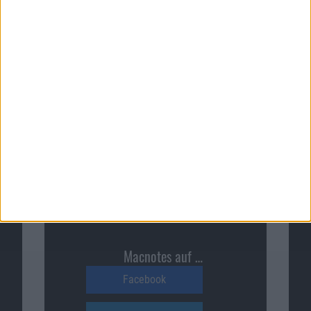
Macnotes verdient als Amazon-
Partner an qualifizierten
Verkäufen, die über diese
Website vermittelt werden.
Macnotes auf …
Facebook