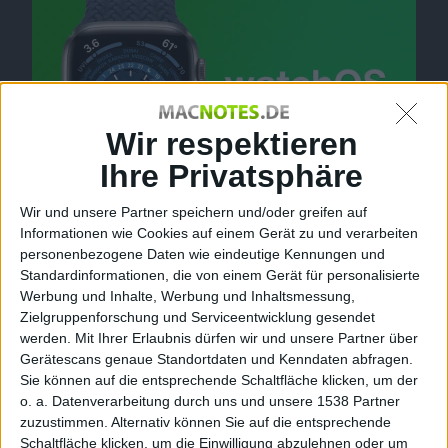
Wir respektieren
Ihre Privatsphäre
Wir und unsere Partner speichern und/oder greifen auf
watchOS 8.4
Informationen wie Cookies auf einem Gerät zu und verarbeiten
personenbezogene Daten wie eindeutige Kennungen und
Registrierten Entwickler:innen stellt Apple am Abend
Standardinformationen, die von einem Gerät für personalisierte
den Release Candidate (RC) von watchOS 8.4 zum
Werbung und Inhalte, Werbung und Inhaltsmessung,
Download zur Verfügung. Dieser trägt die
Zielgruppenforschung und Serviceentwicklung gesendet
Buildnummer 19S546.
werden.
Mit Ihrer Erlaubnis dürfen wir und unsere Partner über
Gerätescans genaue Standortdaten und Kenndaten abfragen.
Mehr als eine Woche nach
Beta 2 von watchOS 8.4
Sie können auf die entsprechende Schaltfläche klicken, um der
gibt es von Apple für Entwickler:innen die vermutlich
o. a. Datenverarbeitung durch uns und unsere 1538 Partner
zuzustimmen. Alternativ können Sie auf die entsprechende
finale Testversion des Betriebssystemupdate für die
Schaltfläche klicken, um die Einwilligung abzulehnen oder um