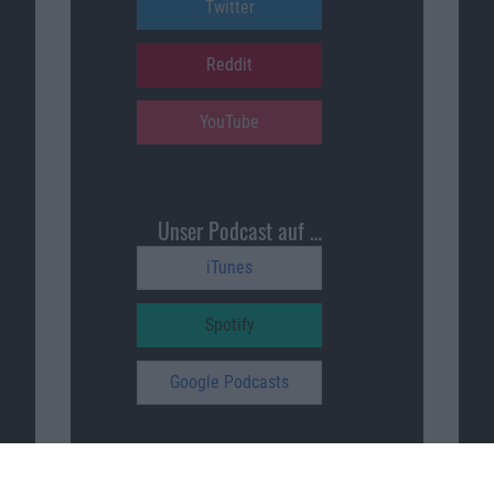
Twitter
Reddit
YouTube
Unser Podcast auf …
iTunes
Spotify
Google Podcasts
Macnotes unterstützen