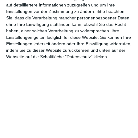
Apple Watch. Das Unternehmen gibt an, dass die
auf detailliertere Informationen zuzugreifen und um Ihre
Entwickler:innen mit dieser Version die eigenen Apps
Einstellungen vor der Zustimmung zu ändern.
Bitte beachten
für die Einsendung an den App Store testen können.
Sie, dass die Verarbeitung mancher personenbezogener Daten
Hinweise auf Änderungen von watchOS 8.4 gegenüber
ohne Ihre Einwilligung stattfinden kann, obwohl Sie das Recht
haben, einer solchen Verarbeitung zu widersprechen. Ihre
8.3 suchen wir bislang vergeblich.
Die Release Notes
Einstellungen gelten lediglich für diese Website. Sie können Ihre
geben keine Hinweise auf Neuerungen und im Laufe
Einstellungen jederzeit ändern oder Ihre Einwilligung widerrufen,
des kurzen Betatests gab es zudem keine
indem Sie zu dieser Website zurückkehren und unten auf der
Entdeckungen seitens der Entwicklergemeinde.
Webseite auf die Schaltfläche "Datenschutz" klicken.
Aufladen geht wieder besser
Mittlerweile wurde bestätigt, dass das Update auf
watchOS 8.4 immerhin ein Problem mit dem Aufladen
der Apple Watch Series 7 zu beheben scheint. Dies
betraf in erster Linie Ladegeräte von Drittanbietern
(vgl.
Macrumors
).
Mehr Updates
Überdies gibt es von Apple heute Abend außerdem