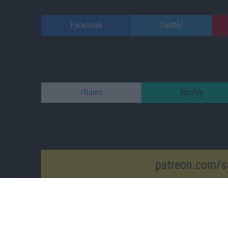
Facebook
Twitter
iTunes
Spotify
patreon.com/s