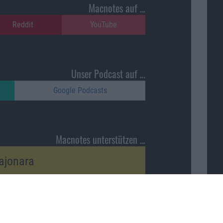
Macnotes auf …
Reddit
YouTube
Unser Podcast auf …
Google Podcasts
Macnotes unterstützen …
ajonara