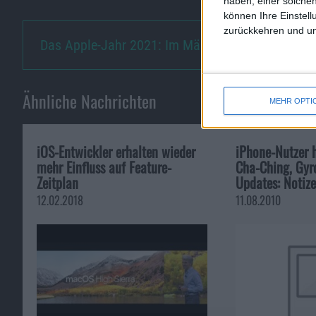
haben, einer solchen
können Ihre Einstell
zurückkehren und unt
Das Apple-Jahr 2021: Im März …
Ähnliche Nachrichten
MEHR OPTI
iOS-Entwickler erhalten wieder
iPhone-Nutzer 
mehr Einfluss auf Feature-
Cha-Ching, Gyr
Zeitplan
Updates: Notiz
12.02.2018
11.08.2010