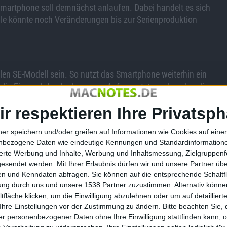
 Smartphone soll demnächst anlaufen. Dabei handelt es sich
le könnte noch Veränderungen bis zur Serienproduktion
llen SE-Modell sein. So nutzt das Smartphone weiterhin ein
r die Fingerabdruckerkennung. Aufgewertet werden aber die
endeten SoC um den Apple A15 handeln. Auch soll das Gerät
ir respektieren Ihre Privatsph
e
. Das SE 3 soll außerdem 4 GB Arbeitsspeicher spendiert
ner speichern und/oder greifen auf Informationen wie Cookies auf ein
nbezogene Daten wie eindeutige Kennungen und Standardinformatione
sierte Werbung und Inhalte, Werbung und Inhaltsmessung, Zielgruppen
gesendet werden.
Mit Ihrer Erlaubnis dürfen wir und unsere Partner ü
instiegspreis beibehalten wird. Im September 2021 änderte
n und Kenndaten abfragen. Sie können auf die entsprechende Schaltfl
ianten ein.
Seitdem gibt es nur noch zwei Modelle mit 64 und
tung durch uns und unsere 1538 Partner zuzustimmen. Alternativ können
il 2020 vor.
fläche klicken, um die Einwilligung abzulehnen oder um auf detailliert
Ihre Einstellungen vor der Zustimmung zu ändern.
Bitte beachten Sie, 
r personenbezogener Daten ohne Ihre Einwilligung stattfinden kann, 