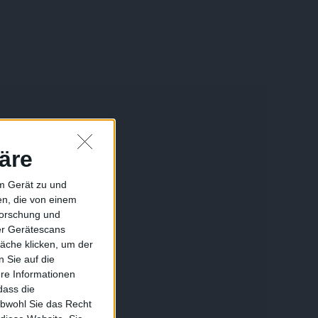
äre
em Gerät zu und
n, die von einem
forschung und
ber Gerätescans
äche klicken, um der
 Sie auf die
ere Informationen
dass die
obwohl Sie das Recht