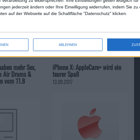
 Verarbeitung zu widersprechen. Ihre Einstellungen gelten lediglich für
ungen jederzeit ändern oder Ihre Einwilligung widerrufen, indem Sie zu
en auf der Webseite auf die Schaltfläche "Datenschutz" klicken.
iMac M1 27 Zoll: Mini-LED-Disp…
ONEN
ABLEHNEN
ZUS
haben mehr Sex,
iPhone X: AppleCare+ wird ein
o Air Drums &
teurer Spaß
en vom 11.8
13.09.2017