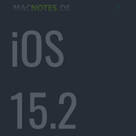
iOS
15.2