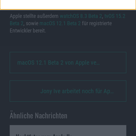
Weitere Updates
Apple stellte außerdem
watchOS 8.3 Beta 2
,
tvOS 15.2
Beta 2
, sowie
macOS 12.1 Beta 2
für registrierte
Entwickler bereit.
macOS 12.1 Beta 2 von Apple ve…
Jony Ive arbeitet noch für Ap…
Ähnliche Nachrichten