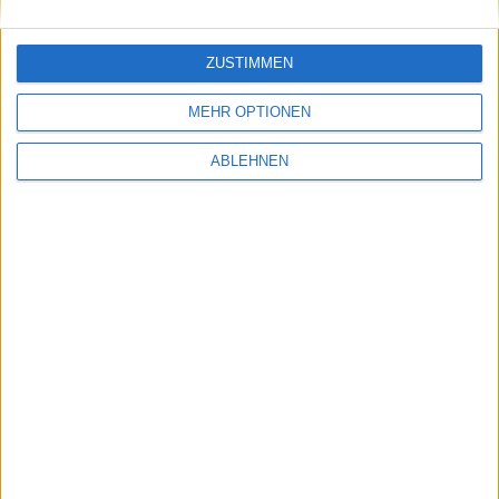
ZUSTIMMEN
MEHR OPTIONEN
ABLEHNEN
Bild in voller Größe
herunterladen
(1600x901 Pixel, 124
kB).
Eltern müssen die Funktion aktivieren. Sie ist nicht per
se aktiv. Sie werden allerdings nicht informiert, sollten
sich die eigenen Kinder Nacktbilder angesehen oder
selbst verschickt haben. Denn ursprünglich wollte
Apple die Eltern benachrichtigen. Doch Kritiker sahen
darin einen Eingriff in die Privatsphäre der Kinder und
der Konzern ruderte zurück.