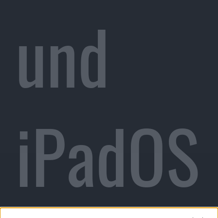
und
iPadOS