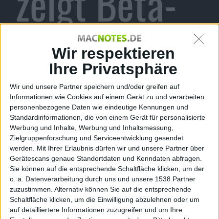
zeigt Beta-
Gameplay-
Wir respektieren
Ihre Privatsphäre
Wir und unsere Partner speichern und/oder greifen auf
Trailer
Informationen wie Cookies auf einem Gerät zu und verarbeiten
personenbezogene Daten wie eindeutige Kennungen und
Standardinformationen, die von einem Gerät für personalisierte
Werbung und Inhalte, Werbung und Inhaltsmessung,
Zielgruppenforschung und Serviceentwicklung gesendet
werden.
Mit Ihrer Erlaubnis dürfen wir und unsere Partner über
Alexander Trust, den 1. April 2011
Gerätescans genaue Standortdaten und Kenndaten abfragen.
Real Heroes: Firefighter – ein Spiel, das bereits auf
Sie können auf die entsprechende Schaltfläche klicken, um der
Nintendos Heimkonsole Wii zu haben ist, wird Ende
o. a. Datenverarbeitung durch uns und unsere 1538 Partner
April auch in einer PC-Version zu haben sein. Nun
zuzustimmen. Alternativ können Sie auf die entsprechende
Schaltfläche klicken, um die Einwilligung abzulehnen oder um
zeigt Publisher rondomedia ein erstes Gameplay-
auf detailliertere Informationen zuzugreifen und um Ihre
Video.