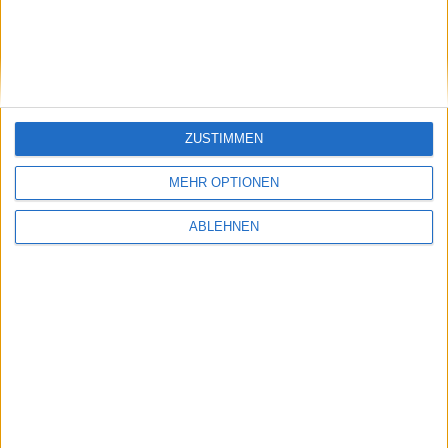
ZUSTIMMEN
MEHR OPTIONEN
ABLEHNEN
Ubisoft veröffentlicht erneut einen Trailer zu
Assassin’s Creed 2
06.10.2009