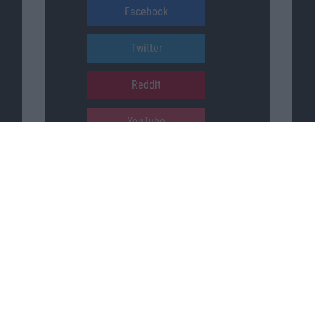
Facebook
Twitter
Reddit
YouTube
Unser Podcast auf …
iTunes
Spotify
Google Podcasts