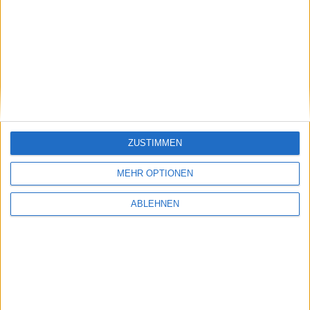
ZUSTIMMEN
MEHR OPTIONEN
ABLEHNEN
iOS 6.1: Beta 5 an Entwickler ausgeteilt
27.01.2013