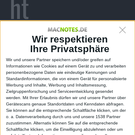
ht
Alexander Trust, den 6. Oktober 2021
Wir respektieren
Ihre Privatsphäre
Wir und unsere Partner speichern und/oder greifen auf
Informationen wie Cookies auf einem Gerät zu und verarbeiten
personenbezogene Daten wie eindeutige Kennungen und
Standardinformationen, die von einem Gerät für personalisierte
Werbung und Inhalte, Werbung und Inhaltsmessung,
Zielgruppenforschung und Serviceentwicklung gesendet
werden.
Mit Ihrer Erlaubnis dürfen wir und unsere Partner über
tvOS 15.1
Gerätescans genaue Standortdaten und Kenndaten abfragen.
Sie können auf die entsprechende Schaltfläche klicken, um der
Apple stellt registrierten Entwicklern am Abend die
o. a. Datenverarbeitung durch uns und unsere 1538 Partner
neue Beta 3 von tvOS 15.1 zum Download zur
zuzustimmen. Alternativ können Sie auf die entsprechende
Verfügung. Das Update trägt die Buildnummer
Schaltfläche klicken, um die Einwilligung abzulehnen oder um
19J5560d.