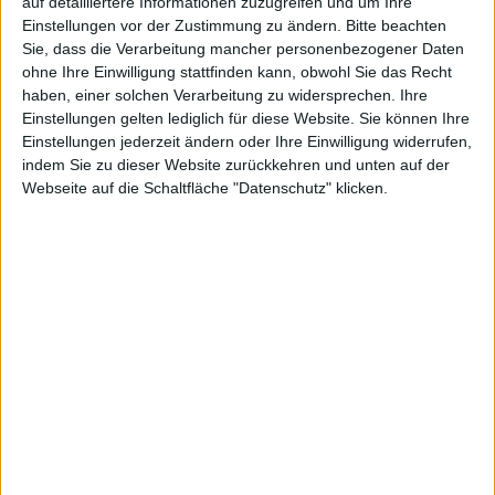
auf detailliertere Informationen zuzugreifen und um Ihre
Einstellungen vor der Zustimmung zu ändern.
Bitte beachten
Beta 2
gab es von Apple Ende September. Nun folgt
Sie, dass die Verarbeitung mancher personenbezogener Daten
also ein weiteres Update. Änderungen im Detail sind
ohne Ihre Einwilligung stattfinden kann, obwohl Sie das Recht
uns nicht bekannt.
haben, einer solchen Verarbeitung zu widersprechen. Ihre
Einstellungen gelten lediglich für diese Website. Sie können Ihre
Allerdings plant Apple mit tvOS 15.1 auch den Mac
Einstellungen jederzeit ändern oder Ihre Einwilligung widerrufen,
mehr einzubinden (immerhin erwarten wir im Oktober
indem Sie zu dieser Website zurückkehren und unten auf der
macOS Monterey), und es gibt Hoffnungen auf die
Webseite auf die Schaltfläche "Datenschutz" klicken.
Lossless-Wiedergabe über angeschlossene
HomePods.
Registrierte Entwickler können sich ein Beta-Profil über
Xcode auf die Set-Top-Boxen installieren.
Grundsätzlich ist jeder in der Lage, sich als Entwickler
bei Apple anzumelden. Entsprechend könnte das auch
für den einen oder anderen dort draußen von Interesse
sein.
Weitere Beta-Versionen