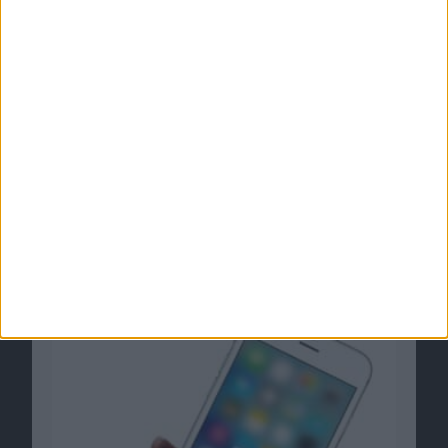
Immersion verklagt Apple wegen Patent-
Verstoß
12.02.2016