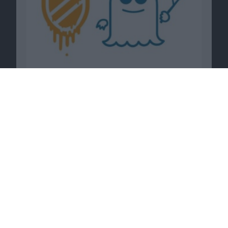
Passende Angebote
Tesla Model 3 gewinnen bei
Stacksocial
.
Zum Angebot