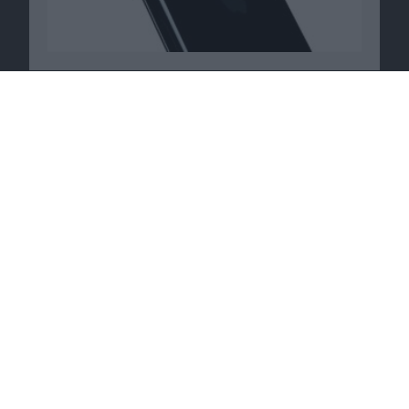
Passende Angebote
Galaxy A52 mit Galaxy Buds+ gratis bei
Preisboerse24
.
Zum Angebot
iPhone 11 für 29 Euro Zuzahlung + AirPods
kostenlos bei
O2
.
Zum Angebot