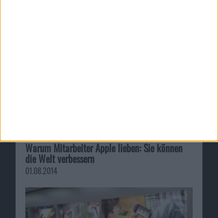
02.02.2010
Warum Mitarbeiter Apple lieben: Sie können
die Welt verbessern
01.08.2014