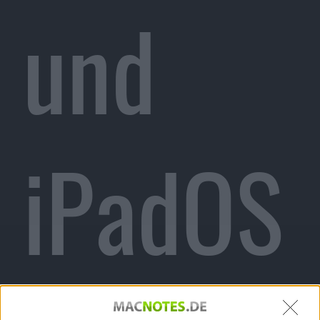
und
iPadOS