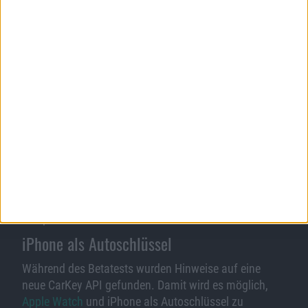
neuerdings in die URL-Zeile, um diese zu bearbeiten,
dann könnt Ihr das ohne Umschweife tun. Vorher
musste man, wenn der URL markiert war, erst den
Fokus auf außerhalb der URL-Zeile legen, um dann
wieder dorthin zu tippen.
Für Nutzer von Apples TV-App gibt es zudem in den
Einstellungen des Betriebssystems die Möglichkeit
Übertragungsvolumen zu sparen. Wenn man nicht im
WLAN ist, kann man die Übertragungsqualität
herunterregeln. Aber selbst für die WLAN-Übertragung
gibt es zwei unterschiedliche Optionen. Eine erlaubt
schnellere Downloads, verzichtet dafür aber zum
Beispiel auf HDR.
iPhone als Autoschlüssel
Während des Betatests wurden Hinweise auf eine
neue CarKey API gefunden. Damit wird es möglich,
Apple Watch
und iPhone als Autoschlüssel zu