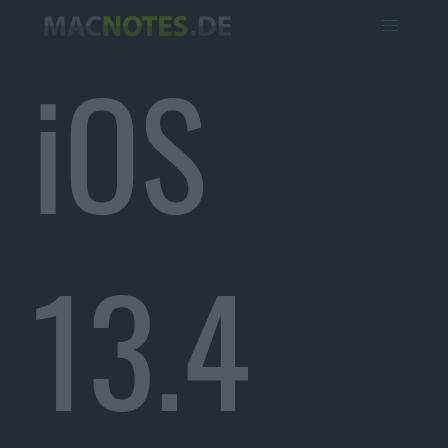
iOS
13.4