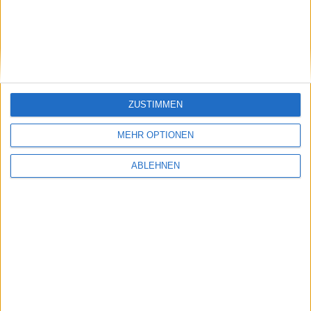
aktuellen Probleme mehr auf.
Apple Quartalszahlen Q1 2008
ZUSTIMMEN
MEHR OPTIONEN
MacBook Air: Erste Erfahrungsb…
ABLEHNEN
Ähnliche Nachrichten
watchOS 8.6 Beta 2 von Apple veröffentlicht
19.04.2022