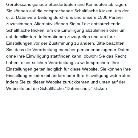
Gerätescans genaue Standortdaten und Kenndaten abfragen.
Sie können auf die entsprechende Schaltfläche klicken, um der
mehr
o. a. Datenverarbeitung durch uns und unsere 1538 Partner
zuzustimmen. Alternativ können Sie auf die entsprechende
Schaltfläche klicken, um die Einwilligung abzulehnen oder um
auf detailliertere Informationen zuzugreifen und um Ihre
Einstellungen vor der Zustimmung zu ändern.
Bitte beachten
Sie, dass die Verarbeitung mancher personenbezogener Daten
ohne Ihre Einwilligung stattfinden kann, obwohl Sie das Recht
sm, den 23. Januar 2008
haben, einer solchen Verarbeitung zu widersprechen. Ihre
Einstellungen gelten lediglich für diese Website. Sie können Ihre
In den Notizen vom 23. Januar
Einstellungen jederzeit ändern oder Ihre Einwilligung widerrufen,
2008: Erste Zahlen zur Macworld
indem Sie zu dieser Website zurückkehren und unten auf der
Expo, iPhoto-Bücher und -Kalender
Webseite auf die Schaltfläche "Datenschutz" klicken.
billiger, iPhones in Hongkong
gestohlen und Gerüchte um OS X
Notizen
10.5.2 noch diese Woche.
Erste Zahlen zur Macworld Expo