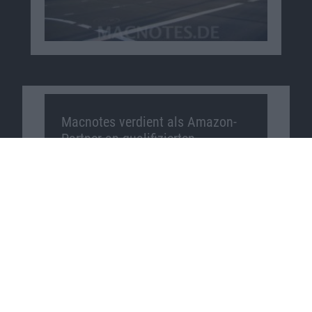
Macnotes verdient als Amazon-
Partner an qualifizierten
Verkäufen, die über diese
Website vermittelt werden.
Macnotes auf …
Facebook
Twitter