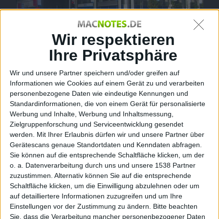
Wir respektieren
Ihre Privatsphäre
Wir und unsere Partner speichern und/oder greifen auf
MacWorld 2008 – Schlange am Moscone West
Informationen wie Cookies auf einem Gerät zu und verarbeiten
personenbezogene Daten wie eindeutige Kennungen und
Auf der MacWorld 2008 stellte Steve Jobs am 15.
Standardinformationen, die von einem Gerät für personalisierte
Januar 2008 auf der Keynote die Time Capsule vor.
Werbung und Inhalte, Werbung und Inhaltsmessung,
Das Gerät erlaubt die Datensicherung mittels Time
Zielgruppenforschung und Serviceentwicklung gesendet
werden.
Mit Ihrer Erlaubnis dürfen wir und unsere Partner über
Machine.
Gerätescans genaue Standortdaten und Kenndaten abfragen.
Sie können auf die entsprechende Schaltfläche klicken, um der
Auch präsentierte Jobs die neue iPod- und iPhone-
o. a. Datenverarbeitung durch uns und unsere 1538 Partner
Firmwareversion 1.1.3, einen Filmverleih im iTunes
zuzustimmen. Alternativ können Sie auf die entsprechende
Store. Darüber hinaus präsentierte Jobs auf
Schaltfläche klicken, um die Einwilligung abzulehnen oder um
spektakulär-unspektakuläre Weise das MacBook Air.
auf detailliertere Informationen zuzugreifen und um Ihre
Er zog das flache Laptop einfach aus einem
Einstellungen vor der Zustimmung zu ändern.
Bitte beachten
Briefumschlag.
Sie, dass die Verarbeitung mancher personenbezogener Daten