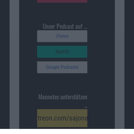
Unser Podcast auf …
iTunes
Spotify
Google Podcasts
Macnotes unterstützen
…
patreon.com/sajonara