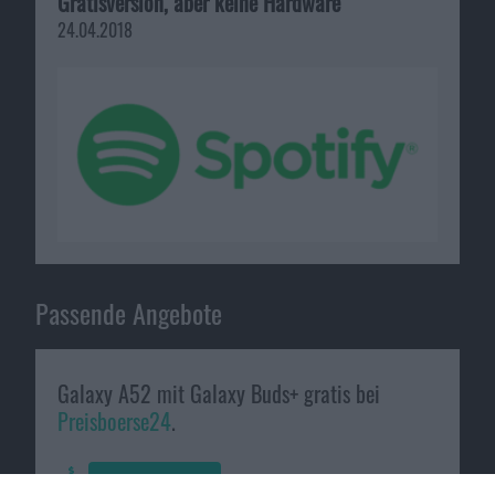
Gratisversion, aber keine Hardware
24.04.2018
Passende Angebote
Galaxy A52 mit Galaxy Buds+ gratis bei
Preisboerse24
.
Zum Angebot