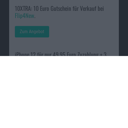
10XTRA: 10 Euro Gutschein für Verkauf bei
Flip4New
.
Zum Angebot
iPhone 12 für nur 49,95 Euro Zuzahlung + 3
Jahre Garantie bei
Preisboerse24
.
Zum Angebot
Macnotes verdient als Amazon-