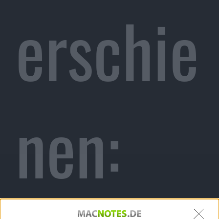
erschie
nen: