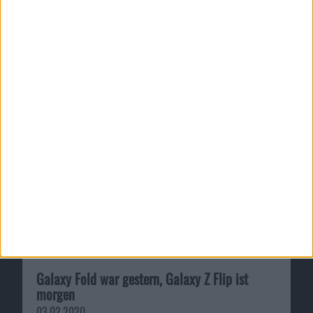
Wie immer gilt: Bei allen Testversionen ist Vorsicht
geboten.
Q3 2018: Apple kündigt Quarta…
Apple publiziert iOS 12, tvOS …
Ähnliche Nachrichten
Galaxy Fold war gestern, Galaxy Z Flip ist
morgen
03.02.2020