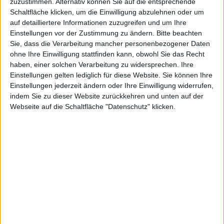
möglich
zuzustimmen. Alternativ können Sie auf die entsprechende
Schaltfläche klicken, um die Einwilligung abzulehnen oder um
auf detailliertere Informationen zuzugreifen und um Ihre
Einstellungen vor der Zustimmung zu ändern.
Bitte beachten
Jonny Random, den 27. November 2018
Sie, dass die Verarbeitung mancher personenbezogener Daten
Auf iPhones werde es nie Strafzölle geben, das hatte
ohne Ihre Einwilligung stattfinden kann, obwohl Sie das Recht
haben, einer solchen Verarbeitung zu widersprechen. Ihre
US-Präsident Donald Trump im Sommer noch
Einstellungen gelten lediglich für diese Website. Sie können Ihre
versprochen. Schon damals waren viele skeptisch –
Einstellungen jederzeit ändern oder Ihre Einwilligung widerrufen,
aus gutem Grund, wie sich nun zeigt. Tatsächlich hält
indem Sie zu dieser Website zurückkehren und unten auf der
er Sonderzölle auf Produkte mit dem Apfel nun für
Webseite auf die Schaltfläche "Datenschutz" klicken.
durchaus denkbar.
Es ist genau das, was die
Apple
-Aktie aktuell nicht
braucht: US-Präsident Donald Trump gibt erneut ein
Beispiel seiner Unbeständigkeit und wirft eine
früher
getroffene Aussage
über den Haufen.
Apple
-Produkte
könnten sehr wohl mit Sonderzöllen belegt werden,
sofern sie aus
China importiert werden,
erklärte
Trump
nun im WSJ.