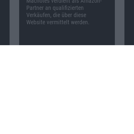
Macnotes verdient als Amazon-
Partner an qualifizierten
Verkäufen, die über diese
Website vermittelt werden.
Macnotes auf …
Facebook
Twitter
Reddit
YouTube