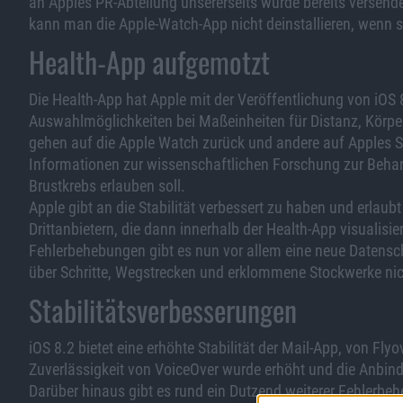
an Apples PR-Abteilung unsererseits wurde bereits versende
kann man die Apple-Watch-App nicht deinstallieren, wenn sie 
Health-App aufgemotzt
Die Health-App hat Apple mit der Veröffentlichung von iOS 
Auswahlmöglichkeiten bei Maßeinheiten für Distanz, Körpe
gehen auf die Apple Watch zurück und andere auf Apples Sc
Informationen zur wissenschaftlichen Forschung zur Beha
Brustkrebs erlauben soll.
Apple gibt an die Stabilität verbessert zu haben und erlau
Drittanbietern, die dann innerhalb der Health-App visualis
Fehlerbehebungen gibt es nun vor allem eine neue Datenschu
über Schritte, Wegstrecken und erklommene Stockwerke nic
Stabilitätsverbesserungen
iOS 8.2 bietet eine erhöhte Stabilität der Mail-App, von Fly
Zuverlässigkeit von VoiceOver wurde erhöht und die Anbin
Darüber hinaus gibt es rund ein Dutzend weiterer Fehlerbeh