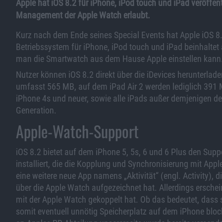
Apple hat iOS 8.2 für iPhone, iPod touch und iPad veröffen
Management der Apple Watch erlaubt.
Kurz nach dem Ende seines Special Events hat Apple iOS 
Betriebssystem für iPhone, iPod touch und iPad beinhaltet
man die Smartwatch aus dem Hause Apple einstellen kann
Nutzer können iOS 8.2 direkt über die iDevices herunterlad
umfasst 565 MB, auf dem iPad Air 2 werden lediglich 391 M
iPhone 4s und neuer, sowie alle iPads außer demjenigen der
Generation.
Apple-Watch-Support
iOS 8.2 bietet auf dem iPhone 5, 5s, 6 und 6 Plus den Supp
installiert, die die Kopplung und Synchronisierung mit App
eine weitere neue App namens „Aktivität“ (engl. Activity), di
über die Apple Watch aufgezeichnet hat. Allerdings ersch
mit der Apple Watch gekoppelt hat. Ob das bedeutet, dass sie
somit eventuell unnötig Speicherplatz auf dem iPhone blocki