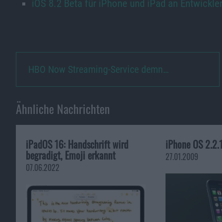
iOS 8.2 Beta für iPhone und iPad an Entwickler
HBO Now Streaming-Service demn…
Ähnliche Nachrichten
iPadOS 16: Handschrift wird
iPhone OS 2.2.1
begradigt, Emoji erkannt
27.01.2009
07.06.2022