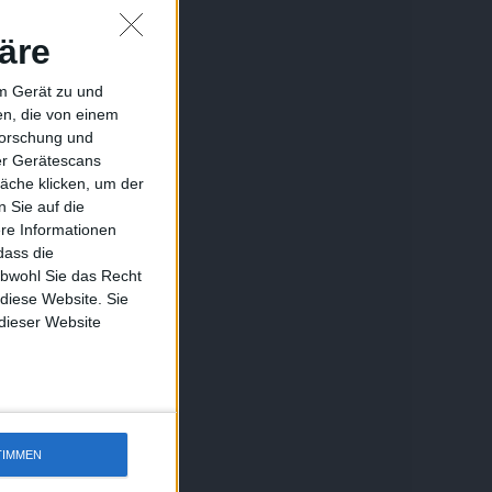
äre
em Gerät zu und
n, die von einem
forschung und
ber Gerätescans
äche klicken, um der
 Sie auf die
ere Informationen
dass die
obwohl Sie das Recht
 diese Website. Sie
 dieser Website
TIMMEN