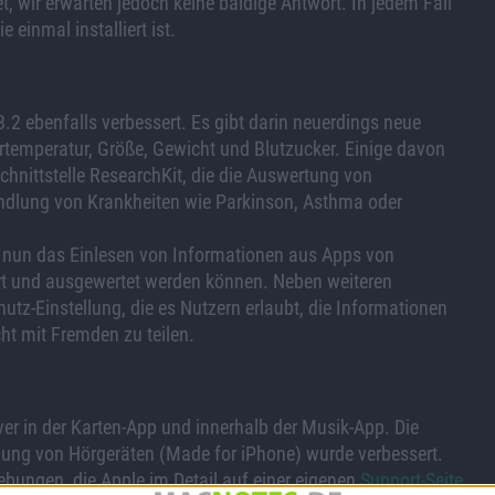
t, wir erwarten jedoch keine baldige Antwort. In jedem Fall
einmal installiert ist.
8.2 ebenfalls verbessert. Es gibt darin neuerdings neue
rtemperatur, Größe, Gewicht und Blutzucker. Einige davon
hnittstelle ResearchKit, die die Auswertung von
ndlung von Krankheiten wie Parkinson, Asthma oder
bt nun das Einlesen von Informationen aus Apps von
iert und ausgewertet werden können. Neben weiteren
tz-Einstellung, die es Nutzern erlaubt, die Informationen
ht mit Fremden zu teilen.
over in der Karten-App und innerhalb der Musik-App. Die
dung von Hörgeräten (Made for iPhone) wurde verbessert.
ebungen, die Apple im Detail auf einer eigenen
Support-Seite