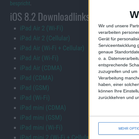
bespricht
.
W
iOS 8.2 Downloadlinks
Wir und unsere Part
iPad Air 2 (Wi-Fi)
verarbeiten persone
iPad Air 2 (Cellular)
Gerät für personali
Serviceentwicklung 
iPad Air (Wi-Fi + Cellular)
genaue Standortdate
iPad Air (Wi-Fi)
o. a. Datenverarbei
entsprechende Schalt
iPad Air (CDMA)
zuzugreifen und um 
iPad (CDMA)
Verarbeitung manche
haben, einer solchen
iPad (GSM)
können Ihre Einstell
iPad (Wi-Fi)
zurückkehren und unt
iPad mini (CDMA)
iPad mini (GSM)
iPad mini (Wi-Fi)
MEHR OPTI
iPad mini 2 (Wi-Fi + Cellular)