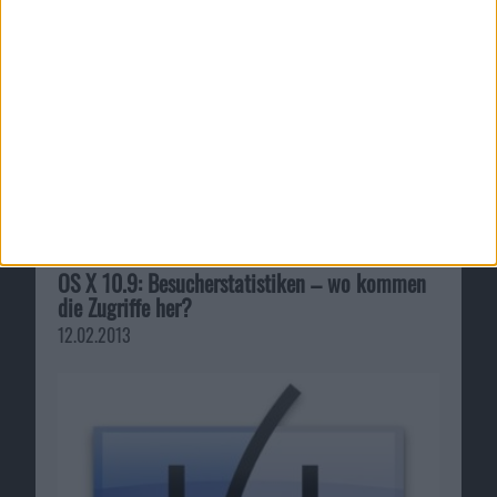
OS X 10.9: Besucherstatistiken – wo kommen
die Zugriffe her?
12.02.2013