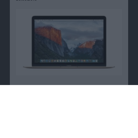
iOS 5.1 Beta 2 erschienen, lässt Fotos aus
Fotostream löschen und fügt Fake-Geräte
hinzu
13.12.2011