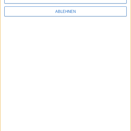
ABLEHNEN
OS X Mountain Lion 10.8.3: Apple
veröffentlicht Build 12D50 für Entwickler
09.01.2013