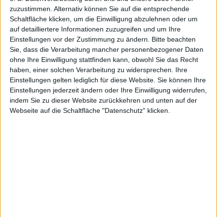
späteren Zeitpunkt vorgesehen, wurde nun aber doch
zuzustimmen. Alternativ können Sie auf die entsprechende
Schaltfläche klicken, um die Einwilligung abzulehnen oder um
schon heute veröffentlicht. Ob der
Stromverbrauch
auf detailliertere Informationen zuzugreifen und um Ihre
verbessert wurde, können wir euch noch nicht sagen,
Einstellungen vor der Zustimmung zu ändern.
Bitte beachten
empfehlen aber denjenigen, die Probleme mit dem
Sie, dass die Verarbeitung mancher personenbezogener Daten
Akku seit iOS 4.3 hatten, ihr iOS-Device
ohne Ihre Einwilligung stattfinden kann, obwohl Sie das Recht
wiederherzustellen. Dies hat zwar nicht ganz das 4.2-
haben, einer solchen Verarbeitung zu widersprechen. Ihre
Niveau wieder hergestellt, aber die Lage erheblich
Einstellungen gelten lediglich für diese Website. Sie können Ihre
verbessert.
Einstellungen jederzeit ändern oder Ihre Einwilligung widerrufen,
indem Sie zu dieser Website zurückkehren und unten auf der
Webseite auf die Schaltfläche "Datenschutz" klicken.
Bild 1 von 1