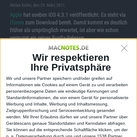
Stefan Keller, den 25. März 2011
Apple
hat soeben iOS 4.3.1 veröffentlicht. Es steht via
iTunes
zum Download bereit. Damit kommt es deutlich
früher als ursprünglich erwartet, ist aber wie schon
vermutet ein reines Bugfix-Release.
Konkret beschreibt
Apple
die Änderungen mit dem
Wir respektieren
Beheben sporadisch auftretender Grafikfehler beim
iPod touch 4G; Lösungen für Probleme beim
Ihre Privatsphäre
Aktivieren von und Verbinden mit einigen mobilen
Wir und unsere Partner speichern und/oder greifen auf
Netzwerken; Beheben des Bildschirmflimmerns bei
Informationen wie Cookies auf einem Gerät zu und verarbeiten
einigen TV-Geräten unter Verwendung des Apple
personenbezogene Daten wie eindeutige Kennungen und
Digital AV Adapters sowie die Lösung eines Problems
Standardinformationen, die von einem Gerät für personalisierte
bei der Authentifizierung mit einigen Webdiensten für
Werbung und Inhalte, Werbung und Inhaltsmessung,
Unternehmen.
Zielgruppenforschung und Serviceentwicklung gesendet
werden.
Mit Ihrer Erlaubnis dürfen wir und unsere Partner über
Das Update ist geeignet für
iPhone
4 (GSM), iPhone
Gerätescans genaue Standortdaten und Kenndaten abfragen.
3GS;
iPad
2 und iPad sowie iPod touch 4G und 3G.
Sie können auf die entsprechende Schaltfläche klicken, um der
Eigentlich war
die Aktualisierung
erst für einen
o. a. Datenverarbeitung durch uns und unsere 1538 Partner