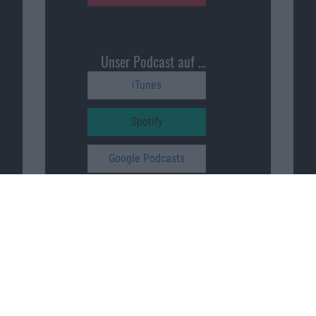
Unser Podcast auf …
iTunes
Spotify
Google Podcasts
Macnotes unterstützen
…
patreon.com/sajonara