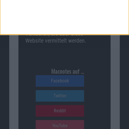
Macnotes verdient als Amazon-
Partner an qualifizierten
Verkäufen, die über diese
Website vermittelt werden.
Macnotes auf …
Facebook
Twitter
Reddit
YouTube