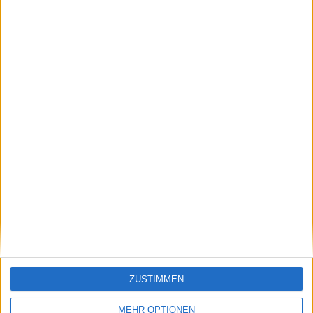
Ähnliche Nachrichten
iOS 14, iPadOS 14, watchOS 7 und tvOS 14
Beta 3 von Apple veröffentlicht
22.07.2020
ZUSTIMMEN
MEHR OPTIONEN