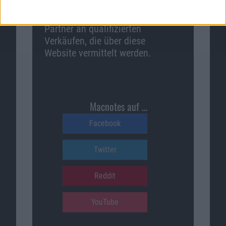
Macnotes verdient als Amazon-
Partner an qualifizierten
Verkäufen, die über diese
Website vermittelt werden.
Macnotes auf …
Facebook
Twitter
Reddit
YouTube