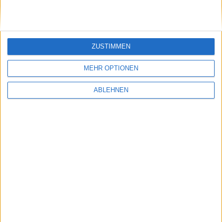
ZUSTIMMEN
MEHR OPTIONEN
ABLEHNEN
iOS 5 im Überblick: Notification Center,
Newsstand, Reminders, iMessage und mehr
06.06.2011