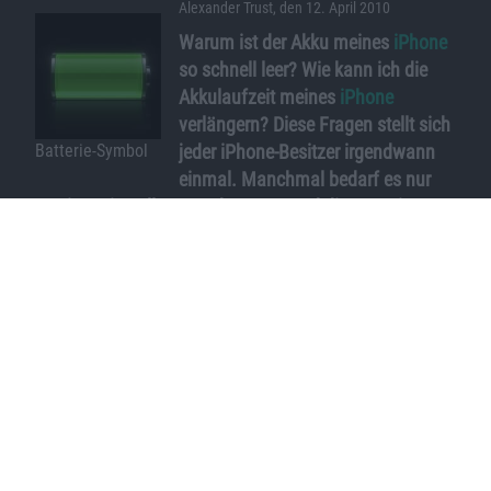
Alexander Trust, den 12. April 2010
Warum ist der Akku meines
iPhone
so schnell leer? Wie kann ich die
Akkulaufzeit meines
iPhone
verlängern? Diese Fragen stellt sich
jeder iPhone-Besitzer irgendwann
Batterie-Symbol
einmal. Manchmal bedarf es nur
weniger Einstellungsänderungen und die Batterie-
Laufzeit des Smartphones verlängert sich merklich.
Unser Tutorial soll dabei helfen, die Lebensdauer und
die Entladezeit des iPhone-Akkus zu verlängern.
Nicht nur iPhone-Nutzer kennen das: Nach einem Tag
intensiver Nutzung ist der iPhone-Akku leer. Grund
sind neben ressourcenintensiven Anwendungen auch
„Dauerverbraucher“ – z. B. die Push-Dienste, die
dauerhaft Anfragen auf die Nachrichtenserver
schicken, Ortungsdienste und Funktionen wie WiFi
oder Bluetooth. Manchmal helfen schon kleine