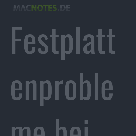
Festplatt
enproble
me bei