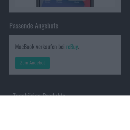
Passende Angebote
MacBook verkaufen bei
reBuy
.
Zum Angebot
Zugehörige Produkte
MacBook Pro