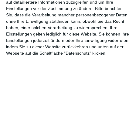
auf detailliertere Informationen zuzugreifen und um Ihre
Einstellungen vor der Zustimmung zu ändern.
Bitte beachten
Sie, dass die Verarbeitung mancher personenbezogener Daten
ohne Ihre Einwilligung stattfinden kann, obwohl Sie das Recht
haben, einer solchen Verarbeitung zu widersprechen. Ihre
Einstellungen gelten lediglich für diese Website. Sie können Ihre
Einstellungen jederzeit ändern oder Ihre Einwilligung widerrufen,
indem Sie zu dieser Website zurückkehren und unten auf der
iPhone 3Gs
Webseite auf die Schaltfläche "Datenschutz" klicken.
Apple
hat iPhone OS 3.0.1 über
iTunes
zum Download
bereitgestellt. Die neue Version behebt, wie erwartet,
die
kritische SMS-Sicherheitslücke
.
Die Version 3.0.1 des iPhone OS für iPhone und iPod
touch behebt wie erwartet die Sicherheitslücke in der
SMS-App, die beim Empfang einer speziell
präparierten SMS einem Hacker die Kontrolle über das
Smartphone erlaubt hätte.
Das nächste größere Update auf iPhone OS 3.1 wird