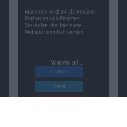
Macnotes verdient als Amazon-
Partner an qualifizierten
Verkäufen, die über diese
Website vermittelt werden.
Macnotes auf …
Facebook
Twitter
Reddit
YouTube