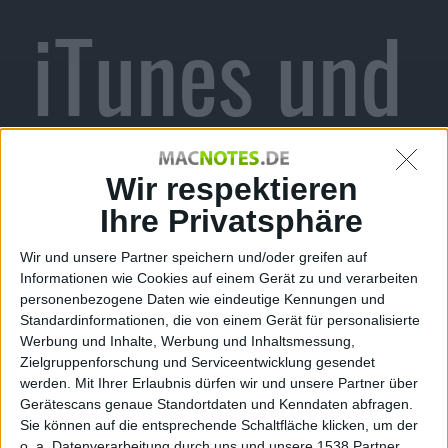
iTunes und
mehr
Wir respektieren
Ihre Privatsphäre
Wir und unsere Partner speichern und/oder greifen auf
Informationen wie Cookies auf einem Gerät zu und verarbeiten
Alexander Trust, den 26. Juli 2006
personenbezogene Daten wie eindeutige Kennungen und
In den Randnotizen vom 26. Juli
Standardinformationen, die von einem Gerät für personalisierte
erneuern wir die Hinweise zu Videos
Werbung und Inhalte, Werbung und Inhaltsmessung,
Zielgruppenforschung und Serviceentwicklung gesendet
im
iTunes Store
und berichten u. a.
werden.
Mit Ihrer Erlaubnis dürfen wir und unsere Partner über
über Microsofts Bekenntnis zum
Gerätescans genaue Standortdaten und Kenndaten abfragen.
Zune.
Randnotizen
Sie können auf die entsprechende Schaltfläche klicken, um der
o. a. Datenverarbeitung durch uns und unsere 1538 Partner