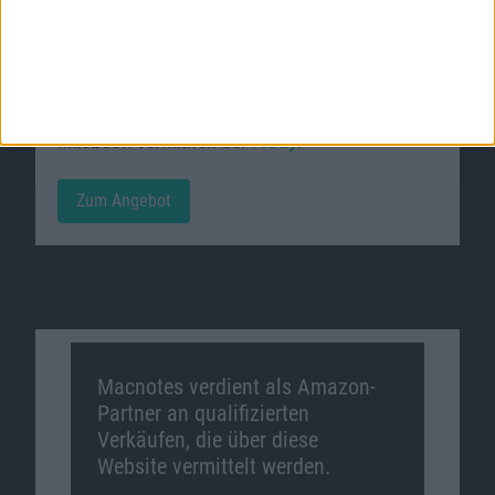
Passende Angebote
MacBook verkaufen bei
reBuy
.
Zum Angebot
Macnotes verdient als Amazon-
Partner an qualifizierten
Verkäufen, die über diese
Website vermittelt werden.