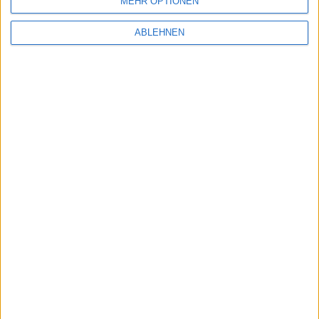
MEHR OPTIONEN
ABLEHNEN
Neue Macs mit Ivy-Bridge-CPUs: Was in iMac,
Mac mini, Mac Pro und MacBook verbaut sein
könnte
08.05.2012