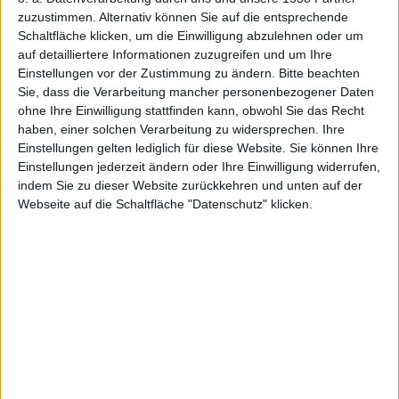
Videos in iTunes
zuzustimmen. Alternativ können Sie auf die entsprechende
Schaltfläche klicken, um die Einwilligung abzulehnen oder um
Glaubt man einem Artikel der aktuellen Ausgabe der
auf detailliertere Informationen zuzugreifen und um Ihre
Wirtschaftswoche, so wird
Apple
ab dem 7. August
Einstellungen vor der Zustimmung zu ändern.
Bitte beachten
Sie, dass die Verarbeitung mancher personenbezogener Daten
komplette Filme im iTunes Store anbieten. Der Preis
ohne Ihre Einwilligung stattfinden kann, obwohl Sie das Recht
soll sich nach Qualität und Nutzungsrechten richten
haben, einer solchen Verarbeitung zu widersprechen. Ihre
und bei $5 pro Stück beginnen.
Einstellungen gelten lediglich für diese Website. Sie können Ihre
Microsoft bekennt sich zu Zune
Einstellungen jederzeit ändern oder Ihre Einwilligung widerrufen,
indem Sie zu dieser Website zurückkehren und unten auf der
Webseite auf die Schaltfläche "Datenschutz" klicken.
Seit geraumer Zeit kursieren bereits Gerüchte über
einen portablen Media-Player von Microsoft. Nun hat
laut Billboard der Software-Riese diese Gerüchte
endlich bestätigt. Bis Ende des Jahres soll ein eigenes
Produkt mit eigenem Online Store unter dem
Produktnamen Zune in den Läden erhältlich sein.
MacBook Pro: endlich Ruhe
Fiepende
MacBook
Pros sind ein Fall für den