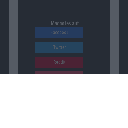
Macnotes auf …
Facebook
Twitter
Reddit
YouTube
Unser Podcast auf …
iTunes