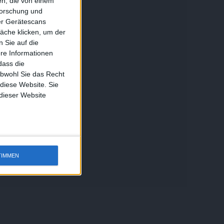
n, die von einem
forschung und
ber Gerätescans
äche klicken, um der
 Sie auf die
ere Informationen
dass die
obwohl Sie das Recht
 diese Website. Sie
 dieser Website
TIMMEN