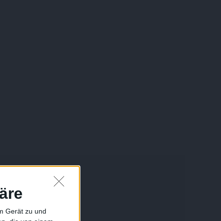
äre
em Gerät zu und