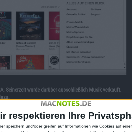
SA. Seinerzeit wurde darüber ausschließlich Musik verkauft.
dazu.
nicht von Beginn an. Bis zum 21. September 2006 trug das
ir respektieren Ihre Privatsph
tober des Jahres startete er dann auch in Österreich. Im
ner speichern und/oder greifen auf Informationen wie Cookies auf ein