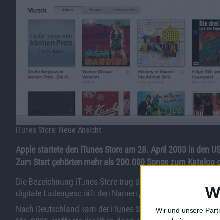
iTunes Store: Neue Ansicht
Apple startete den iTunes Store am 28. April 2003 in den U
Zum Start gehörten mehr als 200.000 Songs zum Katalog 
Die Bezeichnung iTunes Store trug der Onlineshop jedoch 
W
digitale Ladengeschäft den Namen „iTunes Music Store“.
Nach Deutschland kam der iTunes Store im Juni 2004. Im Ok
Wir und unsere Part