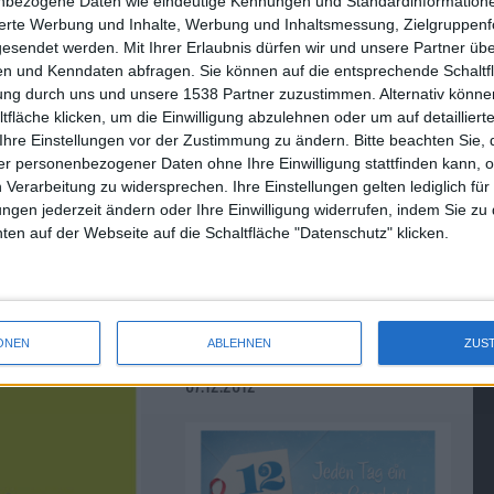
nbezogene Daten wie eindeutige Kennungen und Standardinformatione
sierte Werbung und Inhalte, Werbung und Inhaltsmessung, Zielgruppen
gesendet werden.
Mit Ihrer Erlaubnis dürfen wir und unsere Partner ü
n und Kenndaten abfragen. Sie können auf die entsprechende Schaltfl
tung durch uns und unsere 1538 Partner zuzustimmen. Alternativ können
iTV
fläche klicken, um die Einwilligung abzulehnen oder um auf detailliert
Ihre Einstellungen vor der Zustimmung zu ändern.
Bitte beachten Sie, 
r personenbezogener Daten ohne Ihre Einwilligung stattfinden kann, 
 Verarbeitung zu widersprechen. Ihre Einstellungen gelten lediglich für
ungen jederzeit ändern oder Ihre Einwilligung widerrufen, indem Sie zu
en auf der Webseite auf die Schaltfläche "Datenschutz" klicken.
. September
12 Tage Geschenke: Apps,
Bücher, Musik und Videos gratis
im iTunes Store, ab 26.
ONEN
ABLEHNEN
ZUS
Dezember
07.12.2012